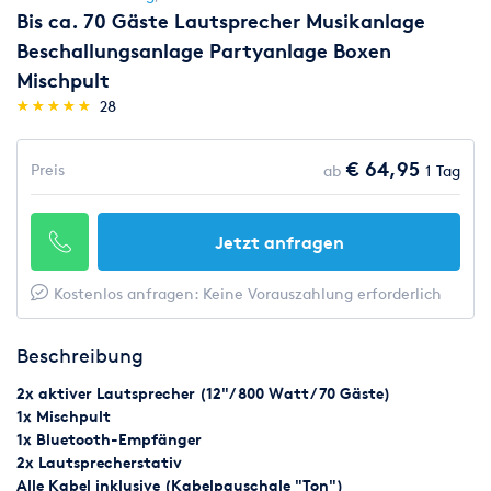
Bis ca. 70 Gäste Lautsprecher Musikanlage
Beschallungsanlage Partyanlage Boxen
Mischpult
(*)
(*)
(*)
(*)
(*)
★
★
★
★
★
★
★
★
★
★
28
€ 64,95
Preis
ab
1 Tag
Jetzt anfragen
Kostenlos anfragen: Keine Vorauszahlung erforderlich
Beschreibung
2x aktiver Lautsprecher (12"/ 800 Watt/ 70 Gäste)
1x Mischpult
1x Bluetooth-Empfänger
2x Lautsprecherstativ
Alle Kabel inklusive (Kabelpauschale "Ton")