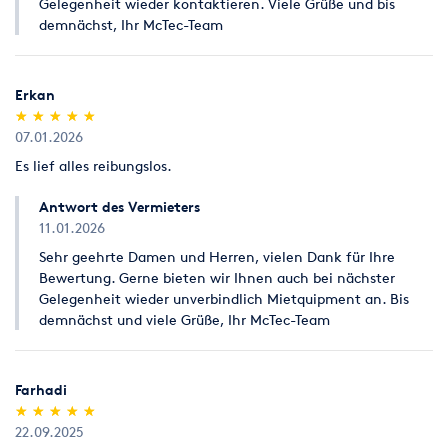
Gelegenheit wieder kontaktieren. Viele Grüße und bis
demnächst, Ihr McTec-Team
Erkan
(*)
(*)
(*)
(*)
(*)
★
★
★
★
★
★
★
★
★
★
07.01.2026
Es lief alles reibungslos.
Antwort des Vermieters
11.01.2026
Sehr geehrte Damen und Herren, vielen Dank für Ihre
Bewertung. Gerne bieten wir Ihnen auch bei nächster
Gelegenheit wieder unverbindlich Mietquipment an. Bis
demnächst und viele Grüße, Ihr McTec-Team
Farhadi
(*)
(*)
(*)
(*)
(*)
★
★
★
★
★
★
★
★
★
★
22.09.2025