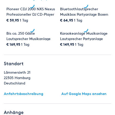
Pioneer CDJ 2000 NXS Nexus
Bluetoothlautsprecher
Professioneller DJ CD-Player
Musikbox Partyanlage Boxen
mit USB
Size "M"
€ 59,95
1 Tag
€ 64,95
1 Tag
Bis ca. 250 Gäste
Karaokeanlage Musikanlage
Lautsprecher Musikanlage
Lautsprecher Partyanlage
Beschallungsanlage
Mischpult Mikrofon Beamer
€ 169,95
1 Tag
€ 149,95
1 Tag
Partyanlage Boxen
Laptop PC IBM Lenovo
Mischpult
Standort
Lämmersieth 21
22305
Hamburg
Deutschland
Anfahrtsbeschreibung
Auf Google Maps ansehen
Anhänge