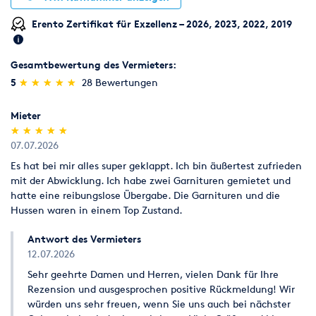
Bedienung:
auch ohne Vorkenntnisse gut zu bedienen/ zu
installieren.
Erento Zertifikat für Exzellenz – 2026, 2023, 2022, 2019
Eine Einweisung erfolgt bei Übergabe.
Gerne erstellen wir Ihnen ein unverbindliches Angebot. Bitte
Gesamtbewertung des Vermieters:
stellen Sie jetzt Ihre Anfrage über das Kontaktformular.
(*)
(*)
(*)
(*)
(*)
5
★
★
★
★
★
★
★
★
★
★
28 Bewertungen
Die hier angebotene Technik kann mit anderer Technik
kombiniert werden. Bitte schreiben Sie Ihre Wünsche mit in
Mieter
Ihre Anfrage. Gerne erstellen wir Ihnen ein Angebot über alles.
(*)
(*)
(*)
(*)
(*)
★
★
★
★
★
★
★
★
★
★
07.07.2026
Auf Anfragen über unsere Homepage gewähren wir 5%
Es hat bei mir alles super geklappt. Ich bin äußertest zufrieden
Rabatt (grüner Link "Jetzt anfragen")!
Sollte der Preis auf
mit der Abwicklung. Ich habe zwei Garnituren gemietet und
unserer Homepage abweichend sein, gewähren wir
hatte eine reibungslose Übergabe. Die Garnituren und die
selbstverständlich den Rabatt auf den günstigeren
Hussen waren in einem Top Zustand.
Aktionspreis. Bitte einen Link zum hier beworbenen/
gewünschten Artikel mitschicken.
Antwort des Vermieters
12.07.2026
Sehr geehrte Damen und Herren, vielen Dank für Ihre
Rezension und ausgesprochen positive Rückmeldung! Wir
würden uns sehr freuen, wenn Sie uns auch bei nächster