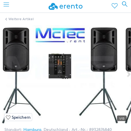
Weitere Artikel
Speichern
1/13
Standort:
Hamburg
,
Deutschland
Art.-Nr.:
8932876840