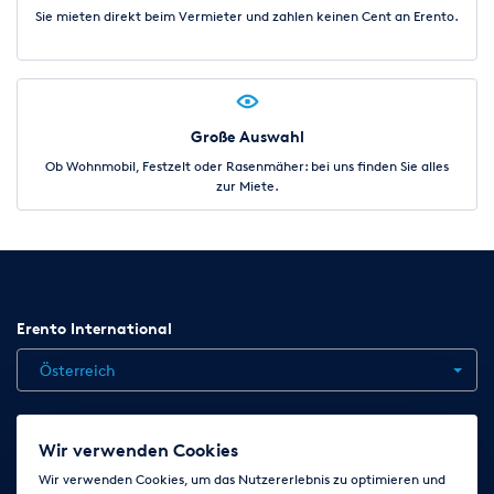
Sie mieten direkt beim Vermieter und zahlen keinen Cent an Erento.
Große Auswahl
Ob Wohnmobil, Festzelt oder Rasenmäher: bei uns finden Sie alles
zur Miete.
Erento International
Österreich
Jobs
Kontakt
News
Hilfe
Datenschutzerklärung
Wir verwenden Cookies
AGB
Impressum
Cookie-Einstellungen ändern
Wir verwenden Cookies, um das Nutzererlebnis zu optimieren und