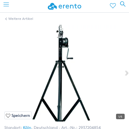
Weitere Artikel
Speichern
1/5
Standort:
Köln
,
Deutschland
Art.-Nr.:
2937204854