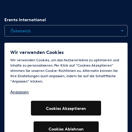
Erento International
Österreich
Jobs
Kontakt
News
Hilfe
Datenschutzerklärung
Wir verwenden Cookies
AGB
Impressum
Cookie-Einstellungen ändern
Wir verwenden Cookies, um das Nutzererlebnis zu optimieren und
Inhalte zu personalisieren. Per Klick auf "Cookies Akzeptieren"
stimmen Sie unseren Cookie-Richtlinien zu. Alternativ können Sie
Ihre Einstellungen auch anpassen, indem Sie auf die Schaltfläche
Folge uns auf
"Anpassen" klicken.
Anpassen
Cookies Akzeptieren
© 2003 - 2026 Erento Campanda GmbH - Alle Rechte
vorbehalten
Ausgewiesene Marken gehören den jeweiligen Eigentümern.
Cookies Ablehnen