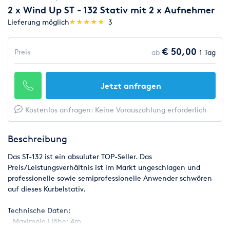
2 x Wind Up ST - 132 Stativ mit 2 x Aufnehmer
(*)
(*)
(*)
(*)
(*)
Lieferung möglich
★
★
★
★
★
★
★
★
★
★
3
€ 50,00
Preis
ab
1 Tag
Jetzt anfragen
Kostenlos anfragen: Keine Vorauszahlung erforderlich
Beschreibung
Das ST-132 ist ein absuluter TOP-Seller. Das
Preis/Leistungsverhältnis ist im Markt ungeschlagen und
professionelle sowie semiprofessionelle Anwender schwören
auf dieses Kurbelstativ.
Technische Daten:
- Maximale Höhe: 4m