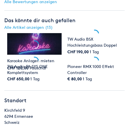
Hochwertige Fadertechnologie mit Pioneer's "P-Lock Fader
Alle Bewertungen anzeigen
Caps"
Audio Interface mit 24Bit/96kHz
Das könnte dir auch gefallen
Alle Artikel anzeigen (13)
Maße (BxHxT): 331 x 108 x 409 mm
TW Audio BSX
Hochleistungsbass Doppel
21er
CHF 190,00
1 Tag
Karaoke Anlagen mieten
TW Audio PA SYS ONE
Pioneer RMX 1000 Effekt
CHF 120,00
Pauschal
Komplettsystem
Controller
CHF 650,00
1 Tag
€ 80,00
1 Tag
Standort
Kirchfeld 9
6294
Ermensee
Schweiz