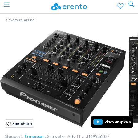
Weitere Artikel
Video abspielen
Speichern
Standort:
Ermensee
,
Schweiz
Art.-Nr.:
3149936077