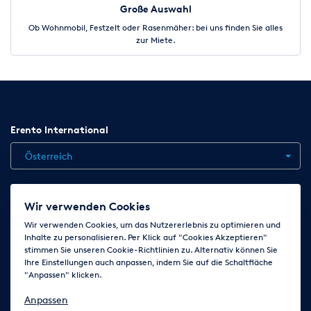
Große Auswahl
Ob Wohnmobil, Festzelt oder Rasenmäher: bei uns finden Sie alles
zur Miete.
Erento International
Österreich
Jobs
Kontakt
News
Hilfe
Datenschutzerklärung
Wir verwenden Cookies
AGB
Impressum
Cookie-Einstellungen ändern
Wir verwenden Cookies, um das Nutzererlebnis zu optimieren und
Inhalte zu personalisieren. Per Klick auf "Cookies Akzeptieren"
stimmen Sie unseren Cookie-Richtlinien zu. Alternativ können Sie
Ihre Einstellungen auch anpassen, indem Sie auf die Schaltfläche
Folge uns auf
"Anpassen" klicken.
Anpassen