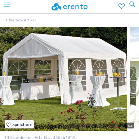
Weitere Artikel
Speichern
1/3
10 Standorte
Art.-Nr.:
3382644175