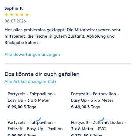
für Sie fest, damit Sie diesen immer wieder erleben können.
Sophia P.
(*)
(*)
(*)
(*)
(*)
★
★
★
★
★
★
★
★
★
★
Geschirr & Besteck
Sie haben nicht genug Geschirr für 200
08.07.2026
Personen im Schrank? Wir schon
Hat alles problemlos geklappt: Die Mitarbeiter waren sehr
Kinderbetreuung
Wenn die Kinder zufrieden sind, sind es die
hilfsbereit, die Tische in gutem Zustand, Abholung und
Eltern meistens auch. Wir bieten Ihnen Unterhaltung und
Rückgabe kulant.
Abwechslung für die Kinder. Wie wäre es zum Beispiel mit
Alle Bewertungen anzeigen
Kinderschminken?
Licht- & Tontechnik
Angefangen von der kleinen
Das könnte dir auch gefallen
Beschallungsanlage für eine kleine Geburtstagsfeier, bis hin
zum Großevent mit Live Bühne und Trailer Stage.
Alle Artikel anzeigen (33)
Limousinenservice
Sie möchten standesgemäß chauffiert
Partyzelt - Faltpavillon -
Partyzelt - Faltpavillon -
werden? Ob im Lincoln Town Car oder der klassischen S-Klasse
Easy Up - 3 x 6 Meter
Easy Up - 3 x 3 Meter
Limousine. Wir fahren mit Ihnen fast überall hin.
€ 99,00
3 Tage
€ 49,00
3 Tage
Showacts
Sie suchen einen Clown, Zauberer,
Partyzelt - Faltpavillon -
Partyzelt - Zelt mit Boden -
Luftballonkünstler oder eine Sketchaufführung für eine
Faltzelt - Easy-Up - Pavillon
3 x 6 Meter - PVC
Mottoveranstaltung? Wir haben da etwas für Sie
3x6 Meter - Profi-Faltsystem
€ 99,00
3 Tage
€ 274,80
3 Tage