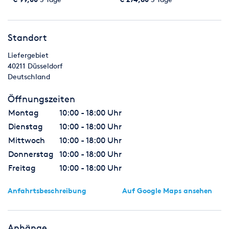
- Partyzelte mieten bei der
Zelte & Pavillons
Mit unseren statisch geprüften Festzelten
Dreamcatcher Eventagentur
lässt sich überall eine einzigartige Atmosphäre schaffen. Und
GmbH
mit unseren Partyzelten ist auch für den kleineren Geldbeutel
Standort
etwas dabei.
Liefergebiet
40211
Düsseldorf
Deutschland
Öffnungszeiten
Montag
10:00 - 18:00 Uhr
Dienstag
10:00 - 18:00 Uhr
Mittwoch
10:00 - 18:00 Uhr
Donnerstag
10:00 - 18:00 Uhr
Freitag
10:00 - 18:00 Uhr
Anfahrtsbeschreibung
Auf Google Maps ansehen
Anhänge