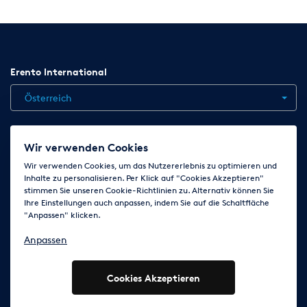
Erento International
Österreich
Jobs
Kontakt
News
Hilfe
Datenschutzerklärung
Wir verwenden Cookies
AGB
Impressum
Cookie-Einstellungen ändern
Wir verwenden Cookies, um das Nutzererlebnis zu optimieren und
Inhalte zu personalisieren. Per Klick auf "Cookies Akzeptieren"
stimmen Sie unseren Cookie-Richtlinien zu. Alternativ können Sie
Ihre Einstellungen auch anpassen, indem Sie auf die Schaltfläche
Folge uns auf
"Anpassen" klicken.
Anpassen
Cookies Akzeptieren
© 2003 - 2026 Erento Campanda GmbH - Alle Rechte