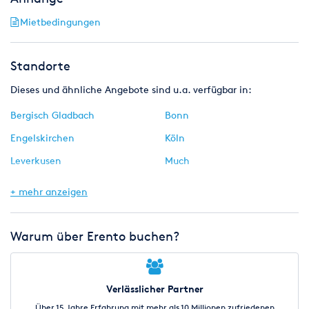
Mietbedingungen
Standorte
Dieses und ähnliche Angebote sind u.a. verfügbar in:
Bergisch Gladbach
Bonn
Engelskirchen
Köln
Leverkusen
Much
Neuss
Rösrath
+ mehr anzeigen
Siegburg
Warum über Erento buchen?
Verlässlicher Partner
Über 15 Jahre Erfahrung mit mehr als 10 Millionen zufriedenen