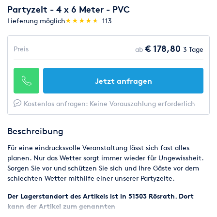
Partyzelt - 4 x 6 Meter - PVC
(*)
(*)
(*)
(*)
(*)
Lieferung möglich
★
★
★
★
★
★
★
★
★
★
113
€ 178,80
Preis
ab
3 Tage
Jetzt anfragen
Kostenlos anfragen: Keine Vorauszahlung erforderlich
Beschreibung
Für eine eindrucksvolle Veranstaltung lässt sich fast alles
planen. Nur das Wetter sorgt immer wieder für Ungewissheit.
Sorgen Sie vor und schützen Sie sich und Ihre Gäste vor dem
schlechten Wetter mithilfe einer unserer Partyzelte.
Der Lagerstandort des Artikels ist in 51503 Rösrath. Dort
kann der Artikel zum genannten
Preis
a
bgeholt/zurückgebracht werden.