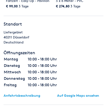
Faltzelt - Easy-Up - Pavillon
3 x 6 Meter - PVC
Showacts
Sie suchen einen Clown, Zauberer,
3x6 Meter - Profi-Faltsystem
€ 99,00
3 Tage
€ 274,80
3 Tage
Luftballonkünstler oder eine Sketchaufführung für eine
- Partyzelte mieten bei der
Mottoveranstaltung? Wir haben da etwas für Sie
Dreamcatcher Eventagentur
GmbH
Zelte & Pavillons
Mit unseren statisch geprüften Festzelten
Standort
lässt sich überall eine einzigartige Atmosphäre schaffen. Und
mit unseren Partyzelten ist auch für den kleineren Geldbeutel
Liefergebiet
etwas dabei.
40211
Düsseldorf
Deutschland
Öffnungszeiten
Montag
10:00 - 18:00 Uhr
Dienstag
10:00 - 18:00 Uhr
Mittwoch
10:00 - 18:00 Uhr
Donnerstag
10:00 - 18:00 Uhr
Freitag
10:00 - 18:00 Uhr
Anfahrtsbeschreibung
Auf Google Maps ansehen