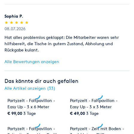
bestellen können, erhalten Sie bereits für kleines Geld.
Sophia P.
Foto- & Videoaufnahmen
Wir halten den besonderen Moment
(*)
(*)
(*)
(*)
(*)
★
★
★
★
★
★
★
★
★
★
für Sie fest, damit Sie diesen immer wieder erleben können.
08.07.2026
Geschirr & Besteck
Sie haben nicht genug Geschirr für 200
Hat alles problemlos geklappt: Die Mitarbeiter waren sehr
Personen im Schrank? Wir schon
hilfsbereit, die Tische in gutem Zustand, Abholung und
Rückgabe kulant.
Kinderbetreuung
Wenn die Kinder zufrieden sind, sind es die
Eltern meistens auch. Wir bieten Ihnen Unterhaltung und
Alle Bewertungen anzeigen
Abwechslung für die Kinder. Wie wäre es zum Beispiel mit
Kinderschminken?
Das könnte dir auch gefallen
Licht- & Tontechnik
Angefangen von der kleinen
Alle Artikel anzeigen (33)
Beschallungsanlage für eine kleine Geburtstagsfeier, bis hin
zum Großevent mit Live Bühne und Trailer Stage.
Partyzelt - Faltpavillon -
Partyzelt - Faltpavillon -
Easy Up - 3 x 6 Meter
Easy Up - 3 x 3 Meter
Limousinenservice
Sie möchten standesgemäß chauffiert
€ 99,00
3 Tage
€ 49,00
3 Tage
werden? Ob im Lincoln Town Car oder der klassischen S-Klasse
Limousine. Wir fahren mit Ihnen fast überall hin.
Partyzelt - Faltpavillon -
Partyzelt - Zelt mit Boden -