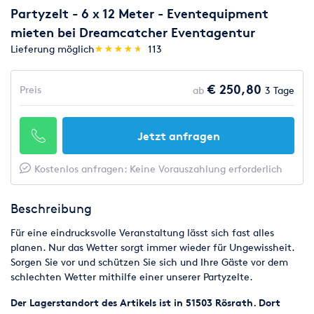
Partyzelt - 6 x 12 Meter - Eventequipment
mieten bei Dreamcatcher Eventagentur
(*)
(*)
(*)
(*)
(*)
Lieferung möglich
★
★
★
★
★
★
★
★
★
★
113
€ 250,80
Preis
ab
3 Tage
Jetzt anfragen
Kostenlos anfragen: Keine Vorauszahlung erforderlich
Beschreibung
Für eine eindrucksvolle Veranstaltung lässt sich fast alles
planen. Nur das Wetter sorgt immer wieder für Ungewissheit.
Sorgen Sie vor und schützen Sie sich und Ihre Gäste vor dem
schlechten Wetter mithilfe einer unserer Partyzelte.
Der Lagerstandort des Artikels ist in 51503 Rösrath. Dort