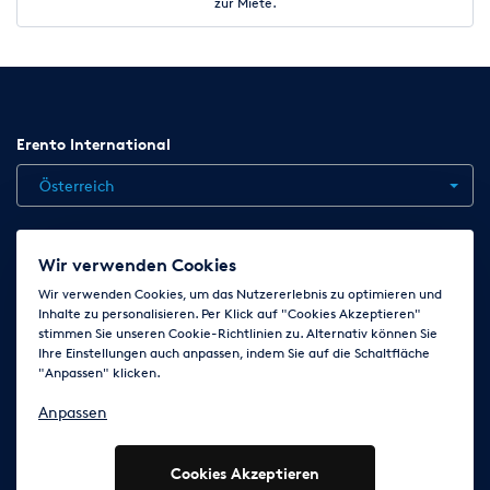
zur Miete.
Erento International
Österreich
Jobs
Kontakt
News
Hilfe
Datenschutzerklärung
Wir verwenden Cookies
AGB
Impressum
Cookie-Einstellungen ändern
Wir verwenden Cookies, um das Nutzererlebnis zu optimieren und
Inhalte zu personalisieren. Per Klick auf "Cookies Akzeptieren"
stimmen Sie unseren Cookie-Richtlinien zu. Alternativ können Sie
Ihre Einstellungen auch anpassen, indem Sie auf die Schaltfläche
Folge uns auf
"Anpassen" klicken.
Anpassen
Cookies Akzeptieren