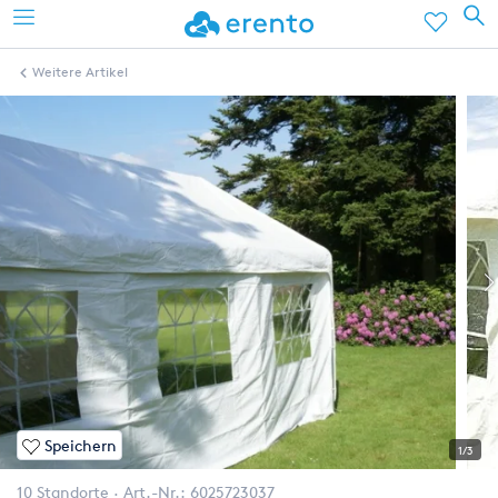
Weitere Artikel
Speichern
1/3
10 Standorte
Art.-Nr.:
6025723037