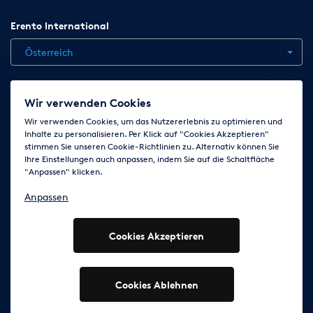
Erento International
Österreich
Jobs
Kontakt
News
Hilfe
Datenschutzerklärung
Wir verwenden Cookies
AGB
Impressum
Cookie-Einstellungen ändern
Wir verwenden Cookies, um das Nutzererlebnis zu optimieren und
Inhalte zu personalisieren. Per Klick auf "Cookies Akzeptieren"
stimmen Sie unseren Cookie-Richtlinien zu. Alternativ können Sie
Ihre Einstellungen auch anpassen, indem Sie auf die Schaltfläche
Folge uns auf
"Anpassen" klicken.
Anpassen
Cookies Akzeptieren
© 2003 - 2026 Erento Campanda GmbH - Alle Rechte
vorbehalten
Ausgewiesene Marken gehören den jeweiligen Eigentümern.
Cookies Ablehnen