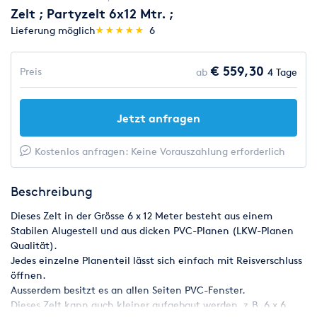
Zelt ; Partyzelt 6x12 Mtr. ;
(*)
(*)
(*)
(*)
(*)
Lieferung möglich
★
★
★
★
★
★
★
★
★
★
6
€ 559,30
Preis
ab
4 Tage
Jetzt anfragen
Kostenlos anfragen: Keine Vorauszahlung erforderlich
Beschreibung
Dieses Zelt in der Grösse 6 x 12 Meter besteht aus einem
Stabilen Alugestell und aus dicken PVC-Planen (LKW-Planen
Qualität).
Jedes einzelne Planenteil lässt sich einfach mit Reisverschluss
öffnen.
Ausserdem besitzt es an allen Seiten PVC-Fenster.
Dieses Zelt kann auch kleiner aufgebaut werden. z.B. 6 x 6