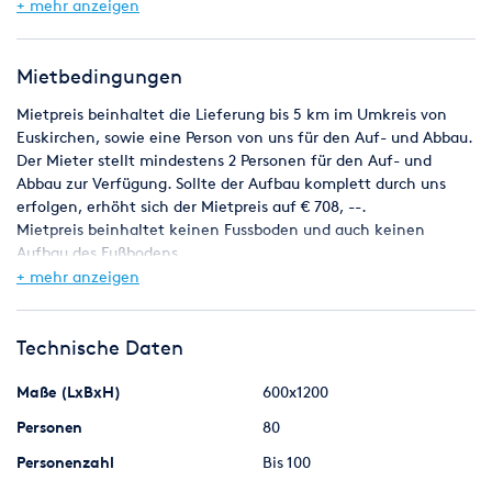
Mtr. oder
+ mehr anzeigen
6 x 9 Mtr.
Ein Stabiler Holzboden mit einem Stahluntergestell steht auf
Wunsch ebenfalls zur Verfügung. Dieser ist in diesem Preis
Mietbedingungen
jedoch nicht enthalten.
Mietpreis beinhaltet die Lieferung bis 5 km im Umkreis von
Euskirchen, sowie eine Person von uns für den Auf- und Abbau.
Der Mieter stellt mindestens 2 Personen für den Auf- und
Abbau zur Verfügung. Sollte der Aufbau komplett durch uns
erfolgen, erhöht sich der Mietpreis auf € 708, --.
Mietpreis beinhaltet keinen Fussboden und auch keinen
Aufbau des Fußbodens.
+ mehr anzeigen
Technische Daten
Maße (LxBxH)
600x1200
Personen
80
Personenzahl
Bis 100