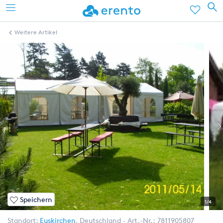
Weitere Artikel
Speichern
1/4
Standort:
Euskirchen
,
Deutschland
Art.-Nr.:
7811905807