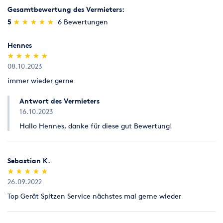
Gesamtbewertung des Vermieters:
(*)
(*)
(*)
(*)
(*)
5
★
★
★
★
★
★
★
★
★
★
6 Bewertungen
Hennes
(*)
(*)
(*)
(*)
(*)
★
★
★
★
★
★
★
★
★
★
08.10.2023
immer wieder gerne
Antwort des Vermieters
16.10.2023
Hallo Hennes, danke für diese gut Bewertung!
Sebastian K.
(*)
(*)
(*)
(*)
(*)
★
★
★
★
★
★
★
★
★
★
26.09.2022
Top Gerät Spitzen Service nächstes mal gerne wieder