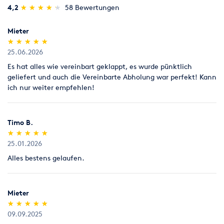
(*)
(*)
(*)
(*)
(*)
4,2
★
★
★
★
★
★
★
★
★
★
58 Bewertungen
Mieter
(*)
(*)
(*)
(*)
(*)
★
★
★
★
★
★
★
★
★
★
25.06.2026
Es hat alles wie vereinbart geklappt, es wurde pünktlich
geliefert und auch die Vereinbarte Abholung war perfekt! Kann
ich nur weiter empfehlen!
Timo B.
(*)
(*)
(*)
(*)
(*)
★
★
★
★
★
★
★
★
★
★
25.01.2026
Alles bestens gelaufen.
Mieter
(*)
(*)
(*)
(*)
(*)
★
★
★
★
★
★
★
★
★
★
09.09.2025