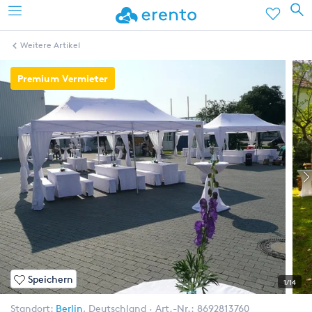
Weitere Artikel
Premium Vermieter
Speichern
1/14
Standort:
Berlin
,
Deutschland
Art.-Nr.:
8692813760