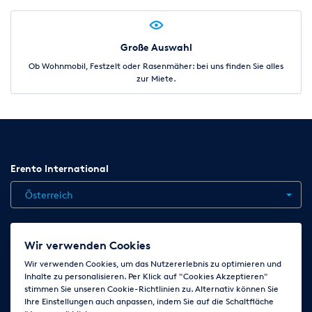
Große Auswahl
Ob Wohnmobil, Festzelt oder Rasenmäher: bei uns finden Sie alles
zur Miete.
Erento International
Österreich
Jobs
Kontakt
News
Hilfe
Datenschutzerklärung
Wir verwenden Cookies
AGB
Impressum
Cookie-Einstellungen ändern
Wir verwenden Cookies, um das Nutzererlebnis zu optimieren und
Inhalte zu personalisieren. Per Klick auf "Cookies Akzeptieren"
stimmen Sie unseren Cookie-Richtlinien zu. Alternativ können Sie
Ihre Einstellungen auch anpassen, indem Sie auf die Schaltfläche
Folge uns auf