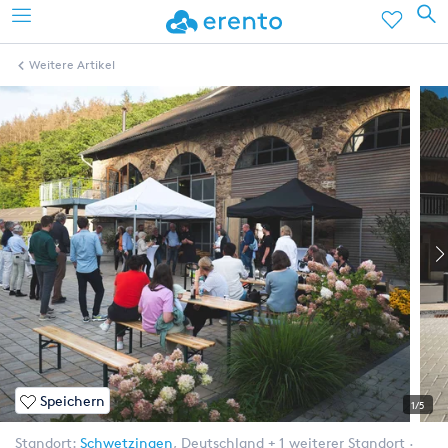
Weitere Artikel
Speichern
1/5
Standort:
Schwetzingen
,
Deutschland
+ 1 weiterer Standort