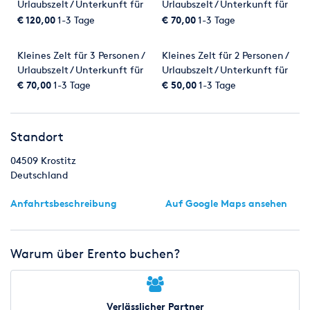
Urlaubszelt / Unterkunft für
Urlaubszelt / Unterkunft für
Festivals 2026 / Schlafzelt /
Festivals 2026 / Schlafzelt /
€ 120,00
1-3 Tage
€ 70,00
1-3 Tage
Sechs-Personen-Zelt
Zwei-Personen-Zelt
Kleines Zelt für 3 Personen /
Kleines Zelt für 2 Personen /
Urlaubszelt / Unterkunft für
Urlaubszelt / Unterkunft für
Festivals 2026 / Schlafzelt /
Festivals 2026 / Schlafzelt /
€ 70,00
1-3 Tage
€ 50,00
1-3 Tage
Kleines Vier-Personen-Zelt
Kleines Zwei-Personen-Zelt
Standort
04509
Krostitz
Deutschland
Anfahrtsbeschreibung
Auf Google Maps ansehen
Warum über Erento buchen?
Verlässlicher Partner