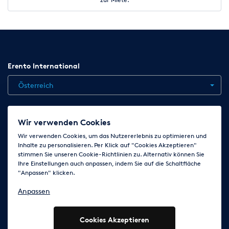
Erento International
Österreich
Jobs
Kontakt
News
Hilfe
Datenschutzerklärung
Wir verwenden Cookies
AGB
Impressum
Cookie-Einstellungen ändern
Wir verwenden Cookies, um das Nutzererlebnis zu optimieren und
Inhalte zu personalisieren. Per Klick auf "Cookies Akzeptieren"
stimmen Sie unseren Cookie-Richtlinien zu. Alternativ können Sie
Ihre Einstellungen auch anpassen, indem Sie auf die Schaltfläche
Folge uns auf
"Anpassen" klicken.
Anpassen
Cookies Akzeptieren