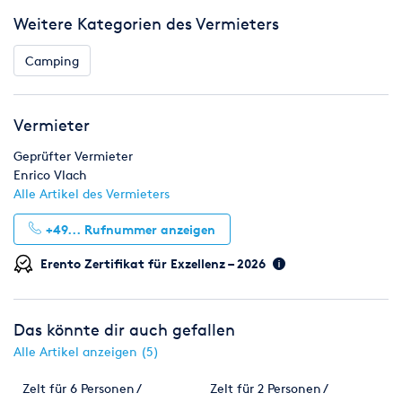
jede weitere Woche --- 50 €
Weitere Kategorien des Vermieters
Kaution pro Zelt --- 100 €
Versand pro Zelt --- 20 €
Camping
Wir sind für Festivals im Jahr 2026 buchbar, schaut dafür
gern auf www.mein-zelt-steht-schon.de
Vermieter
Geprüfter Vermieter
Enrico Vlach
Alle Artikel des Vermieters
+49...
Rufnummer anzeigen
Erento Zertifikat für Exzellenz – 2026
Das könnte dir auch gefallen
Alle Artikel anzeigen (5)
Zelt für 6 Personen /
Zelt für 2 Personen /