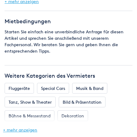
an den Zielpunkt zu befördern. Ein spaßbringendes Spiel für
+ mehr anzeigen
Groß und Klein.
Technische Daten:
Mietbedingungen
Platzbedarf (L/B/H): ca. 15,00 x 2,00 m
Starten Sie einfach eine unverbindliche Anfrage für diesen
Artikel und sprechen Sie anschließend mit unserem
Fachpersonal. Wir beraten Sie gern und geben Ihnen die
entsprechenden Tipps.
Weitere Kategorien des Vermieters
Fluggeräte
Special Cars
Musik & Band
Tanz, Show & Theater
Bild & Präsentation
Bühne & Messestand
Dekoration
Eventmodule & Attraktionen
Gastronomie & Bar
+ mehr anzeigen