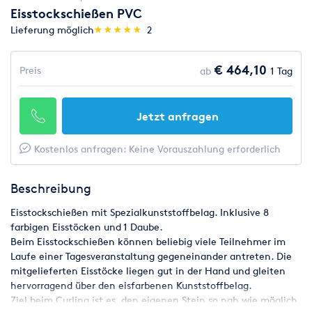
Eisstockschießen PVC
(*)
(*)
(*)
(*)
(*)
Lieferung möglich
★
★
★
★
★
★
★
★
★
★
2
€ 464,10
Preis
ab
1 Tag
Jetzt anfragen
Kostenlos anfragen: Keine Vorauszahlung erforderlich
Beschreibung
Eisstockschießen mit Spezialkunststoffbelag. Inklusive 8
farbigen Eisstöcken und 1 Daube.
Beim Eisstockschießen können beliebig viele Teilnehmer im
Laufe einer Tagesveranstaltung gegeneinander antreten. Die
mitgelieferten Eisstöcke liegen gut in der Hand und gleiten
hervorragend über den eisfarbenen Kunststoffbelag.
Ziel beim Curling ist es, den eigenen Stein so nah wie möglich