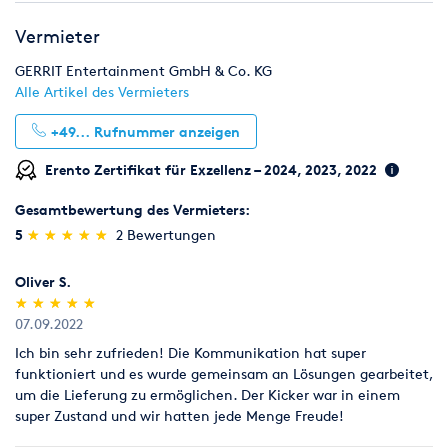
Möbel
Zelte & Zeltsysteme
Wintersport
Vermieter
GERRIT Entertainment GmbH & Co. KG
Alle Artikel des Vermieters
+49...
Rufnummer anzeigen
Erento Zertifikat für Exzellenz – 2024, 2023, 2022
Gesamtbewertung des Vermieters:
(*)
(*)
(*)
(*)
(*)
5
★
★
★
★
★
★
★
★
★
★
2 Bewertungen
Oliver S.
(*)
(*)
(*)
(*)
(*)
★
★
★
★
★
★
★
★
★
★
07.09.2022
Ich bin sehr zufrieden! Die Kommunikation hat super
funktioniert und es wurde gemeinsam an Lösungen gearbeitet,
um die Lieferung zu ermöglichen. Der Kicker war in einem
super Zustand und wir hatten jede Menge Freude!