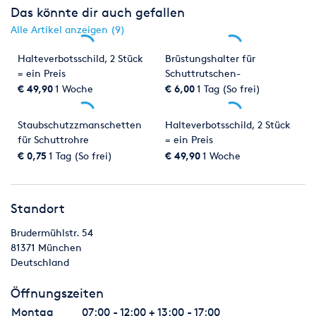
Das könnte dir auch gefallen
Alle Artikel anzeigen (9)
Halteverbotsschild, 2 Stück
Brüstungshalter für
= ein Preis
Schuttrutschen-
Grundgestell
€ 49,90
1 Woche
€ 6,00
1 Tag (So frei)
Staubschutzzmanschetten
Halteverbotsschild, 2 Stück
für Schuttrohre
= ein Preis
€ 0,75
1 Tag (So frei)
€ 49,90
1 Woche
Standort
Brudermühlstr. 54
81371
München
Deutschland
Öffnungszeiten
Montag
07:00 - 12:00 + 13:00 - 17:00