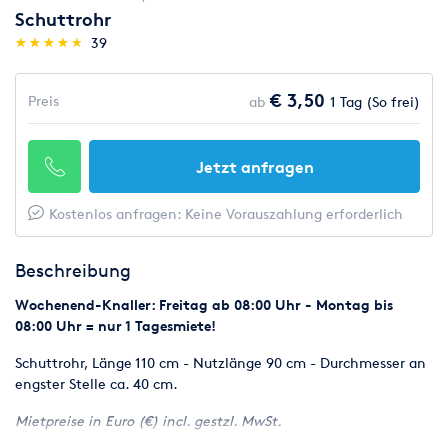
Schuttrohr
(*)
(*)
(*)
(*)
(*)
★
★
★
★
★
★
★
★
★
★
39
€ 3,50
Preis
ab
1 Tag (So frei)
Jetzt anfragen
Kostenlos anfragen: Keine Vorauszahlung erforderlich
Beschreibung
Wochenend-Knaller: Freitag ab 08:00 Uhr - Montag bis
08:00 Uhr = nur 1 Tagesmiete!
Schuttrohr, Länge 110 cm - Nutzlänge 90 cm - Durchmesser an
engster Stelle ca. 40 cm.
Mietpreise in Euro (€) incl. gestzl. MwSt.