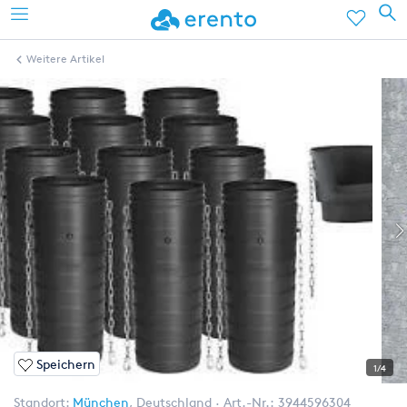
Weitere Artikel
Speichern
1/4
Standort:
München
,
Deutschland
Art.-Nr.:
3944596304