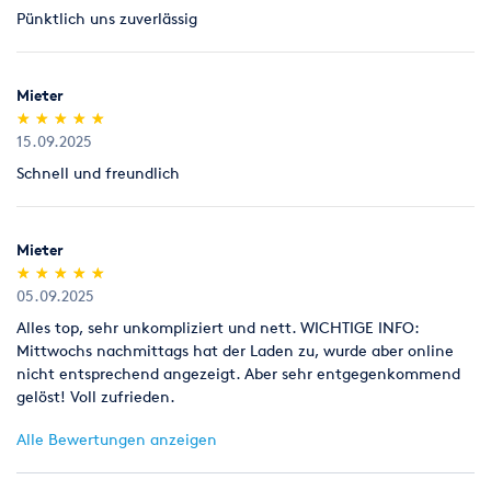
Pünktlich uns zuverlässig
Mieter
(*)
(*)
(*)
(*)
(*)
★
★
★
★
★
★
★
★
★
★
15.09.2025
Schnell und freundlich
Mieter
(*)
(*)
(*)
(*)
(*)
★
★
★
★
★
★
★
★
★
★
05.09.2025
Alles top, sehr unkompliziert und nett. WICHTIGE INFO:
Mittwochs nachmittags hat der Laden zu, wurde aber online
nicht entsprechend angezeigt. Aber sehr entgegenkommend
gelöst! Voll zufrieden.
Alle Bewertungen anzeigen