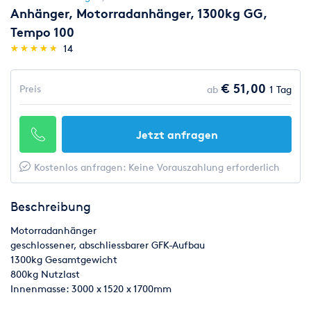
Anhänger, Motorradanhänger, 1300kg GG,
Tempo 100
(*)
(*)
(*)
(*)
(*)
★
★
★
★
★
★
★
★
★
★
14
€ 51,00
Preis
ab
1 Tag
Jetzt anfragen
Kostenlos anfragen: Keine Vorauszahlung erforderlich
Beschreibung
Motorradanhänger
geschlossener, abschliessbarer GFK-Aufbau
1300kg Gesamtgewicht
800kg Nutzlast
Innenmasse: 3000 x 1520 x 1700mm