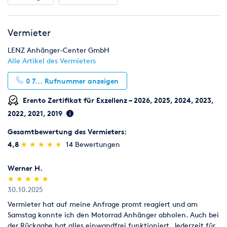
Vermieter
LENZ Anhänger-Center GmbH
Alle Artikel des Vermieters
0 7...
Rufnummer anzeigen
Erento Zertifikat für Exzellenz – 2026, 2025, 2024, 2023,
2022, 2021, 2019
Gesamtbewertung des Vermieters:
(*)
(*)
(*)
(*)
(*)
4,8
★
★
★
★
★
★
★
★
★
★
14 Bewertungen
Werner H.
(*)
(*)
(*)
(*)
(*)
★
★
★
★
★
★
★
★
★
★
30.10.2025
Vermieter hat auf meine Anfrage promt reagiert und am
Samstag konnte ich den Motorrad Anhänger abholen. Auch bei
der Rückgabe hat alles einwandfrei funktioniert. Jederzeit für