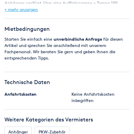
Anhänger verfügt über eine Auffahrrampe + Tempo 100
Zulassung
+ mehr anzeigen
Es stehen entweder Motorradwippen, oder Standschienen zur
Verfügung.
Mietbedingungen
Starten Sie einfach eine
unverbindliche
Anfrage
für diesen
13pol Stecker (7pol Adapter gg. Kaution)
Artikel und sprechen Sie anschließend mit unserem
Fachpersonal. Wir beraten Sie gern und geben Ihnen die
entsprechenden Tipps.
Technische Daten
Anfahrtskosten
Keine Anfahrtskosten
inbegriffen
Weitere Kategorien des Vermieters
Anhänger
PKW-Zubehör