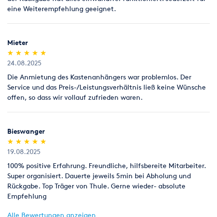
eine Weiterempfehlung geeignet.
Mieter
(*)
(*)
(*)
(*)
(*)
★
★
★
★
★
★
★
★
★
★
24.08.2025
Die Anmietung des Kastenanhängers war problemlos. Der
Service und das Preis-/Leistungsverhältnis ließ keine Wünsche
offen, so dass wir vollauf zufrieden waren.
Bieswanger
(*)
(*)
(*)
(*)
(*)
★
★
★
★
★
★
★
★
★
★
19.08.2025
100% positive Erfahrung. Freundliche, hilfsbereite Mitarbeiter.
Super organisiert. Dauerte jeweils 5min bei Abholung und
Rückgabe. Top Träger von Thule. Gerne wieder- absolute
Empfehlung
Alle Bewertungen anzeigen