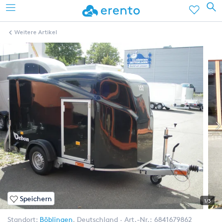
Weitere Artikel
Speichern
1/3
Standort:
Böblingen
,
Deutschland
Art.-Nr.:
6841679862