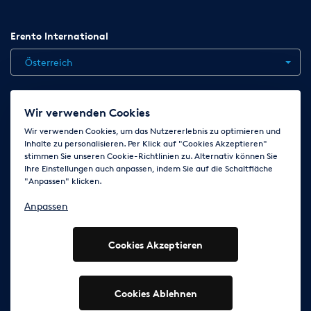
Erento International
Österreich
Jobs
Kontakt
News
Hilfe
Datenschutzerklärung
Wir verwenden Cookies
AGB
Impressum
Cookie-Einstellungen ändern
Wir verwenden Cookies, um das Nutzererlebnis zu optimieren und
Inhalte zu personalisieren. Per Klick auf "Cookies Akzeptieren"
stimmen Sie unseren Cookie-Richtlinien zu. Alternativ können Sie
Ihre Einstellungen auch anpassen, indem Sie auf die Schaltfläche
Folge uns auf
"Anpassen" klicken.
Anpassen
Cookies Akzeptieren
© 2003 - 2026 Erento Campanda GmbH - Alle Rechte
vorbehalten
Ausgewiesene Marken gehören den jeweiligen Eigentümern.
Cookies Ablehnen