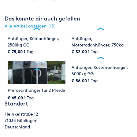
Das könnte dir auch gefallen
Alle Artikel anzeigen (13)
Anhänger, Kühlanhänger,
Anhänger,
2500kg GG
Motorradanhänger, 750kg
GG
€ 75,00
1 Tag
€ 32,00
1 Tag
Anhänger, Kastenanhänger,
3000kg GG
€ 56,00
1 Tag
Pferdeanhänger für 2 Pferde
€ 65,00
1 Tag
Standort
Heinkelstraße 12
71034
Böblingen
Deutschland