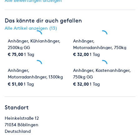
Alle Bewertungen anzeigen
Das könnte dir auch gefallen
Alle Artikel anzeigen (13)
Anhänger, Kühlanhänger,
Anhänger,
2500kg GG
Motorradanhänger, 750kg
GG
€ 75,00
1 Tag
€ 32,00
1 Tag
Anhänger,
Anhänger, Kastenanhänger,
Motorradanhänger, 1300kg
750kg GG
GG, Tempo 100
€ 51,00
1 Tag
€ 32,00
1 Tag
Standort
Heinkelstraße 12
71034
Böblingen
Deutschland