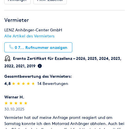
Vermieter
LENZ Anhänger-Center GmbH
Alle Artikel des Vermieters
0 7...
Rufnummer anzeigen
Erento Zertifikat für Exzellenz – 2026, 2025, 2024, 2023,
2022, 2021, 2019
Gesamtbewertung des Vermieters:
(*)
(*)
(*)
(*)
(*)
4,8
★
★
★
★
★
★
★
★
★
★
14 Bewertungen
Werner H.
(*)
(*)
(*)
(*)
(*)
★
★
★
★
★
★
★
★
★
★
30.10.2025
Vermieter hat auf meine Anfrage promt reagiert und am
Samstag konnte ich den Motorrad Anhänger abholen. Auch bei