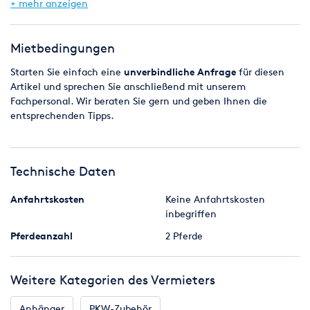
13pol Stecker (7pol Adapter gg. Kaution)
+ mehr anzeigen
Mietbedingungen
Starten Sie einfach eine
unverbindliche
Anfrage
für diesen
Artikel und sprechen Sie anschließend mit unserem
Fachpersonal. Wir beraten Sie gern und geben Ihnen die
entsprechenden Tipps.
Technische Daten
Anfahrtskosten
Keine Anfahrtskosten
inbegriffen
Pferdeanzahl
2 Pferde
Weitere Kategorien des Vermieters
Anhänger
PKW-Zubehör