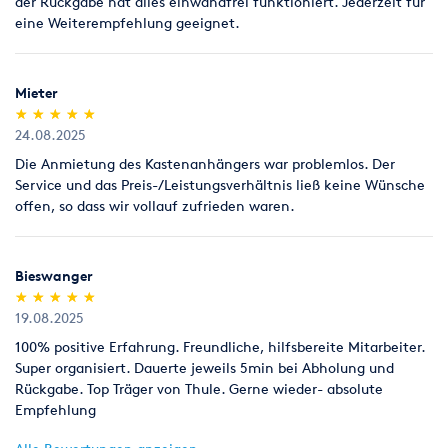
der Rückgabe hat alles einwandfrei funktioniert. Jederzeit für
eine Weiterempfehlung geeignet.
Mieter
(*)
(*)
(*)
(*)
(*)
★
★
★
★
★
★
★
★
★
★
24.08.2025
Die Anmietung des Kastenanhängers war problemlos. Der
Service und das Preis-/Leistungsverhältnis ließ keine Wünsche
offen, so dass wir vollauf zufrieden waren.
Bieswanger
(*)
(*)
(*)
(*)
(*)
★
★
★
★
★
★
★
★
★
★
19.08.2025
100% positive Erfahrung. Freundliche, hilfsbereite Mitarbeiter.
Super organisiert. Dauerte jeweils 5min bei Abholung und
Rückgabe. Top Träger von Thule. Gerne wieder- absolute
Empfehlung