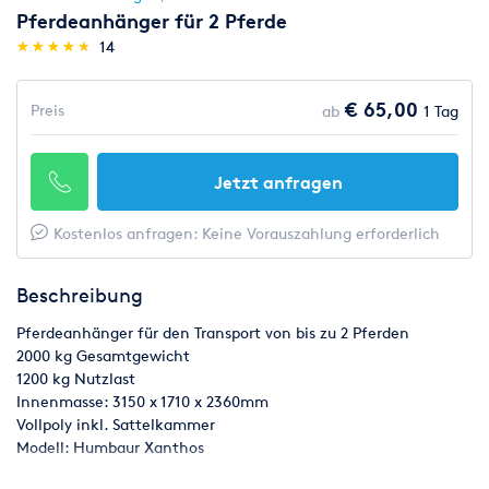
Pferdeanhänger für 2 Pferde
(*)
(*)
(*)
(*)
(*)
★
★
★
★
★
★
★
★
★
★
14
€ 65,00
Preis
ab
1 Tag
Jetzt anfragen
Kostenlos anfragen: Keine Vorauszahlung erforderlich
Beschreibung
Pferdeanhänger für den Transport von bis zu 2 Pferden
2000 kg Gesamtgewicht
1200 kg Nutzlast
Innenmasse: 3150 x 1710 x 2360mm
Vollpoly inkl. Sattelkammer
Modell: Humbaur Xanthos