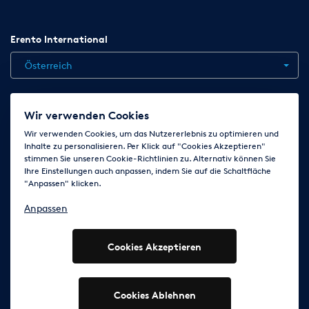
Erento International
Österreich
Jobs
Kontakt
News
Hilfe
Datenschutzerklärung
Wir verwenden Cookies
AGB
Impressum
Cookie-Einstellungen ändern
Wir verwenden Cookies, um das Nutzererlebnis zu optimieren und
Inhalte zu personalisieren. Per Klick auf "Cookies Akzeptieren"
stimmen Sie unseren Cookie-Richtlinien zu. Alternativ können Sie
Ihre Einstellungen auch anpassen, indem Sie auf die Schaltfläche
Folge uns auf
"Anpassen" klicken.
Anpassen
Cookies Akzeptieren
© 2003 - 2026 Erento Campanda GmbH - Alle Rechte
vorbehalten
Ausgewiesene Marken gehören den jeweiligen Eigentümern.
Cookies Ablehnen