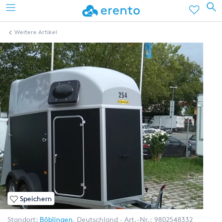
Weitere Artikel
Speichern
Standort:
Böblingen
,
Deutschland
Art.-Nr.:
9802548332