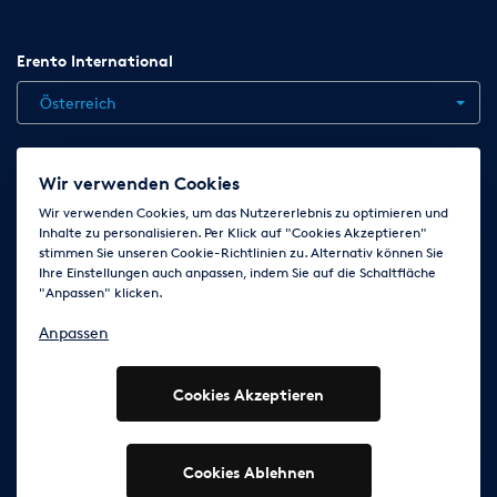
Erento International
Österreich
Jobs
Kontakt
News
Hilfe
Datenschutzerklärung
Wir verwenden Cookies
AGB
Impressum
Cookie-Einstellungen ändern
Wir verwenden Cookies, um das Nutzererlebnis zu optimieren und
Inhalte zu personalisieren. Per Klick auf "Cookies Akzeptieren"
stimmen Sie unseren Cookie-Richtlinien zu. Alternativ können Sie
Ihre Einstellungen auch anpassen, indem Sie auf die Schaltfläche
Folge uns auf
"Anpassen" klicken.
Anpassen
Cookies Akzeptieren
© 2003 - 2026 Erento Campanda GmbH - Alle Rechte
vorbehalten
Ausgewiesene Marken gehören den jeweiligen Eigentümern.
Cookies Ablehnen