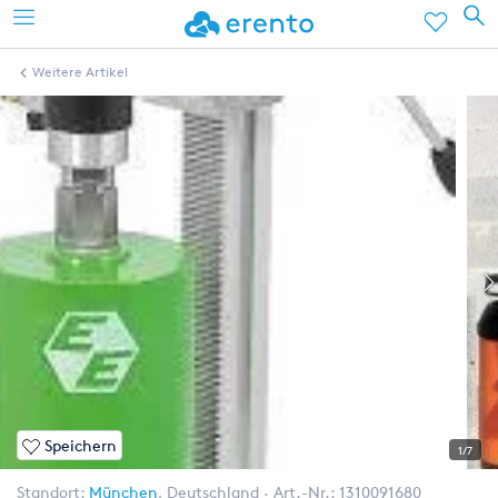
Weitere Artikel
Speichern
1/7
Standort:
München
,
Deutschland
Art.-Nr.:
1310091680