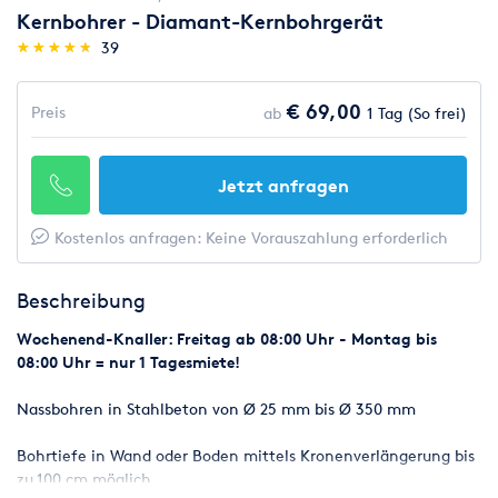
Kernbohrer - Diamant-Kernbohrgerät
(*)
(*)
(*)
(*)
(*)
★
★
★
★
★
★
★
★
★
★
39
€ 69,00
Preis
ab
1 Tag (So frei)
Jetzt anfragen
Kostenlos anfragen: Keine Vorauszahlung erforderlich
Beschreibung
Wochenend-Knaller: Freitag ab 08:00 Uhr - Montag bis
08:00 Uhr = nur 1 Tagesmiete!
Nassbohren in Stahlbeton von Ø 25 mm bis Ø 350 mm
Bohrtiefe in Wand oder Boden mittels Kronenverlängerung bis
zu 100 cm möglich.