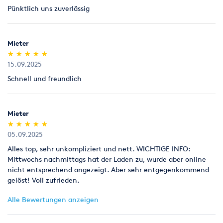
Pünktlich uns zuverlässig
Legitimation
Als Neukunde bitten wir Sie einen gültigen amtlichen
Lichtbildausweis mit Adressangabe vorzulegen
Mieter
(Personalausweis).
(*)
(*)
(*)
(*)
(*)
★
★
★
★
★
★
★
★
★
★
15.09.2025
Schnell und freundlich
Mieter
(*)
(*)
(*)
(*)
(*)
★
★
★
★
★
★
★
★
★
★
05.09.2025
Alles top, sehr unkompliziert und nett. WICHTIGE INFO:
Mittwochs nachmittags hat der Laden zu, wurde aber online
nicht entsprechend angezeigt. Aber sehr entgegenkommend
gelöst! Voll zufrieden.
Alle Bewertungen anzeigen