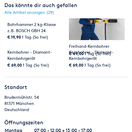
Das könnte dir auch gefallen
Alle Artikel anzeigen (29)
Bohrhammer 2 kg-Klasse
z.B. BOSCH GBH 24
€ 19,90
1 Tag (So frei)
Freihand-Kernbohrer
Kernbohrer - Diamant-
Kernbohrer - Diamant-
€ 49,00
1 Tag (So frei)
Kernbohrgerät
Kernbohrgerät
€ 69,00
1 Tag (So frei)
€ 69,00
1 Tag (So frei)
Standort
Brudermühlstr. 54
81371
München
Deutschland
Öffnungszeiten
Montag
07:00 - 12:00 + 13:00 - 17:00