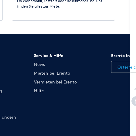
Ob Wohnmobil, Festzelt oder Rasenmäher: bei uns
finden Sie alles zur Miete.
Service & Hilfe
Erento Inte
News
Österrei
Mieten bei Erento
Vermieten bei Erento
Fo
g
Hilfe
n ändern