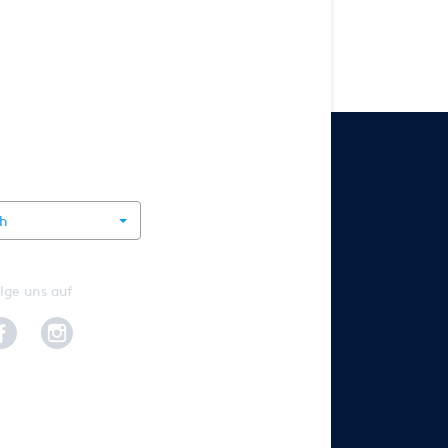
rnational
ch
lge uns auf