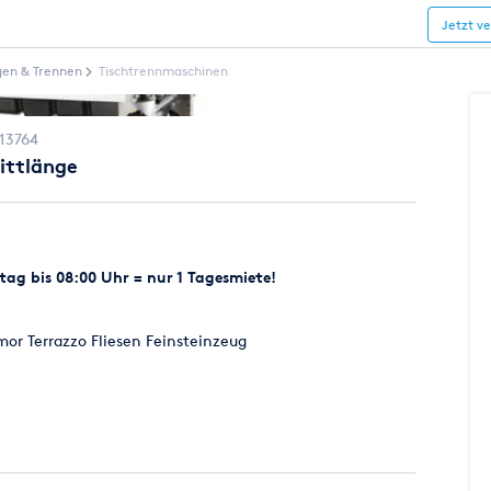
Jetzt v
gen & Trennen
Tischtrennmaschinen
13764
ittlänge
ag bis 08:00 Uhr = nur 1 Tagesmiete!
mor Terrazzo Fliesen Feinsteinzeug
etpreis bereits enthalten, Scheibe nach Wahl: