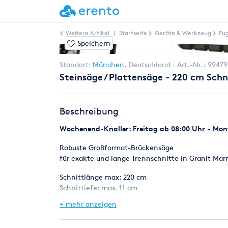
Weitere Artikel
|
Startseite
Geräte & Werkzeug
Fu
Speichern
Standort:
München
,
Deutschland
Art.-Nr.:
99479
Steinsäge / Plattensäge - 220 cm Schn
Beschreibung
Wochenend-Knaller: Freitag ab 08:00 Uhr - Mont
Robuste Großformat-Brückensäge
für exakte und lange Trennschnitte in Granit Mar
Schnittlänge max: 220 cm
Schnittiefe: max. 11 cm
+ mehr anzeigen
Der Diamantverbrauch (1 mm je Miettag) ist im Mi
für Marmor, Waschbeton, Klinker und Keramik
für Feinsteinzeug