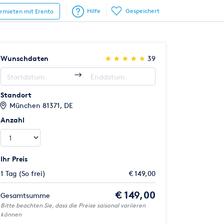
Hilfe
Gespeichert
ermieten mit Erento
(*)
(*)
(*)
(*)
(*)
Wunschdaten
★
★
★
★
★
★
★
★
★
★
39
Standort
München 81371, DE
Anzahl
Ihr Preis
1 Tag (So frei)
€ 149,00
€ 149,00
Gesamtsumme
Bitte beachten Sie, dass die Preise saisonal variieren
können