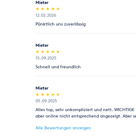
Mieter
(*)
(*)
(*)
(*)
(*)
★
★
★
★
★
★
★
★
★
★
12.02.2026
Pünktlich uns zuverlässig
Mieter
(*)
(*)
(*)
(*)
(*)
★
★
★
★
★
★
★
★
★
★
15.09.2025
Schnell und freundlich
Mieter
(*)
(*)
(*)
(*)
(*)
★
★
★
★
★
★
★
★
★
★
05.09.2025
Alles top, sehr unkompliziert und nett. WICHTIG
aber online nicht entsprechend angezeigt. Aber 
Alle Bewertungen anzeigen