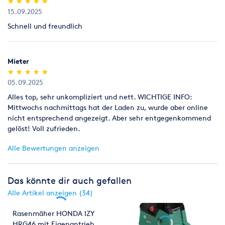
(*)
(*)
(*)
(*)
(*)
★
★
★
★
★
★
★
★
★
★
15.09.2025
Schnell und freundlich
Mieter
(*)
(*)
(*)
(*)
(*)
★
★
★
★
★
★
★
★
★
★
05.09.2025
Alles top, sehr unkompliziert und nett. WICHTIGE INFO:
Mittwochs nachmittags hat der Laden zu, wurde aber online
nicht entsprechend angezeigt. Aber sehr entgegenkommend
gelöst! Voll zufrieden.
Alle Bewertungen anzeigen
Das könnte dir auch gefallen
Alle Artikel anzeigen (34)
Rasenmäher HONDA IZY
HRG46 mit Eigenantrieb