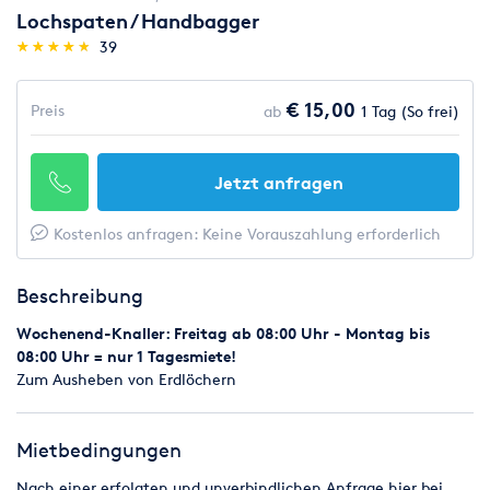
Lochspaten / Handbagger
(*)
(*)
(*)
(*)
(*)
★
★
★
★
★
★
★
★
★
★
39
€ 15,00
Preis
ab
1 Tag (So frei)
Jetzt anfragen
Kostenlos anfragen: Keine Vorauszahlung erforderlich
Beschreibung
Wochenend-Knaller: Freitag ab 08:00 Uhr - Montag bis
08:00 Uhr = nur 1 Tagesmiete!
Zum Ausheben von Erdlöchern
Mietbedingungen
Nach einer erfolgten und unverbindlichen Anfrage hier bei