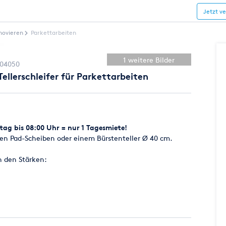
Jetzt v
novieren
Parkettarbeiten
1 weitere Bilder
04050
llerschleifer für Parkettarbeiten
ag bis 08:00 Uhr = nur 1 Tagesmiete!
llen Pad-Scheiben oder einem Bürstenteller Ø 40 cm.
n den Stärken: