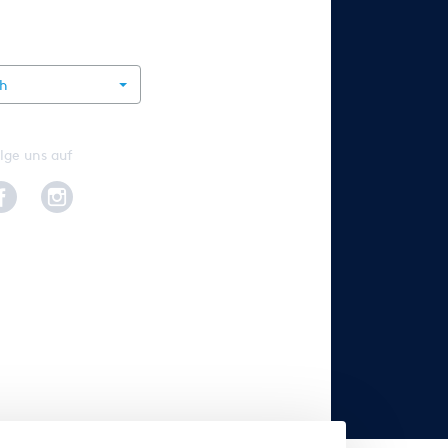
rnational
ch
lge uns auf