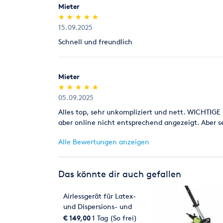
Mieter
(*)
(*)
(*)
(*)
(*)
★
★
★
★
★
★
★
★
★
★
15.09.2025
Schnell und freundlich
Mieter
(*)
(*)
(*)
(*)
(*)
★
★
★
★
★
★
★
★
★
★
05.09.2025
Alles top, sehr unkompliziert und nett. WICHTIG
aber online nicht entsprechend angezeigt. Aber 
Alle Bewertungen anzeigen
Das könnte dir auch gefallen
Airlessgerät für Latex-
und Dispersions- und
Fassedenfarben
€ 149,00
1 Tag (So frei)