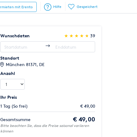
Hilfe
Gespeichert
ermieten mit Erento
(*)
(*)
(*)
(*)
(*)
Wunschdaten
★
★
★
★
★
★
★
★
★
★
39
Standort
München 81371, DE
Anzahl
Ihr Preis
1 Tag (So frei)
€ 49,00
€ 49,00
Gesamtsumme
Bitte beachten Sie, dass die Preise saisonal variieren
können