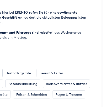
ge hier bei ERENTO
rufen Sie für eine gewünschte
em Geschäft an
, da dort die aktuellsten Belegungslisten
n.
onn- und Feiertage sind mietfrei
, das Wochenende
o als ein Miettag.
 ab 8.00 Uhr bereitgestellt, der Miettag endet
ugesagt werden, da es vorkommen kann, dass zugesagte
cht zur Verfügung stehen. Wir werden aber
all eine entsprechende Maschine für Sie parat zu haben.
Flurfördergeräte
Gerüst & Leiter
Betonbearbeitung
Bodenverdichter & Rüttler
en Miettag incl. der gesetzlichen Mehrwertsteuer.
 per EC-KARTE MIT PIN oder Kreditkarte (MasterCard -
eräte
Fräsen & Schneiden
Fugen & Trennen
 Klima
Klempnerbedarf
Mess- & Prüfgeräte