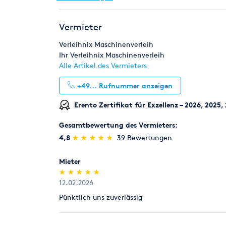
Die Kautionshöhe entspricht dem zu erwarteten 
Risikoeinstufung individuell durch unsere Mitarbe
Pumpen
Reinigungstechnik
Renoviere
Vermieter
Rücknahme von Verbrauchsmaterial
Schweißen & Löten
Umziehen
Werksta
Verbrauchsmaterial (z.B. Schleifpapiere für Parke
Verleihnix Maschinenverleih
innerhalb von 7 Tagen zum Verkaufspreis zurück, 
Ihr Verleihnix Maschinenverleih
Alle Artikel des Vermieters
Legitimation
+49...
Rufnummer anzeigen
Als Neukunde bitten wir Sie einen gültigen amtli
(Personalausweis).
Erento Zertifikat für Exzellenz – 2026, 2025,
Gesamtbewertung des Vermieters:
(*)
(*)
(*)
(*)
(*)
4,8
★
★
★
★
★
★
★
★
★
★
39 Bewertungen
Mieter
(*)
(*)
(*)
(*)
(*)
★
★
★
★
★
★
★
★
★
★
12.02.2026
Pünktlich uns zuverlässig