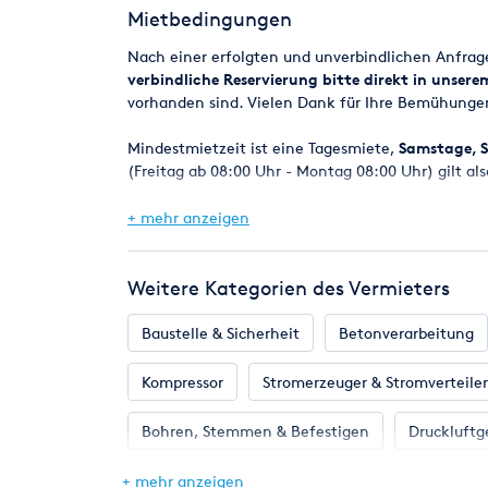
Mietbedingungen
Nach einer erfolgten und unverbindlichen Anfra
verbindliche Reservierung bitte direkt in unser
vorhanden sind. Vielen Dank für Ihre Bemühunge
Mindestmietzeit ist eine Tagesmiete,
Samstage, S
(Freitag ab 08:00 Uhr - Montag 08:00 Uhr) gilt als
Bei Reservierungen werden die Geräte in der Regel
+ mehr anzeigen
spätestens am nächsten Werktag um 8.00 Uhr.
Eine Verfügbarkeitsgarantie kann jedoch nicht z
Weitere Kategorien des Vermieters
Maschinen z.B. durch einen Defekt kurzfristig ni
selbstverständlich alles daran setzen, in jedem F
Baustelle & Sicherheit
Betonverarbeitung
Mietpreise und Kaution
Kompressor
Stromerzeuger & Stromverteiler
Die angegebenen Mietpreise beziehen sich auf ein
Die Kaution ist bei Mietbeginn zu entrichten nur
Bohren, Stemmen & Befestigen
Druckluftg
VISA - AmericanExpress).
Gartengeräte
Hebetechnik
Heizung &
+ mehr anzeigen