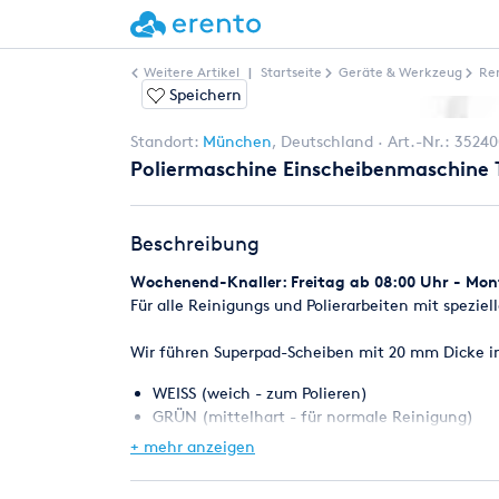
Weitere Artikel
|
Startseite
Geräte & Werkzeug
Re
Speichern
Standort:
München
,
Deutschland
Art.-Nr.:
35240
Poliermaschine Einscheibenmaschine Te
Beschreibung
Wochenend-Knaller: Freitag ab 08:00 Uhr - Mont
Für alle Reinigungs und Polierarbeiten mit spezie
Wir führen Superpad-Scheiben mit 20 mm Dicke i
WEISS (weich - zum Polieren)
GRÜN (mittelhart - für normale Reinigung)
SCHWARZ (hart - für starke Verschmutzungen)
+ mehr anzeigen