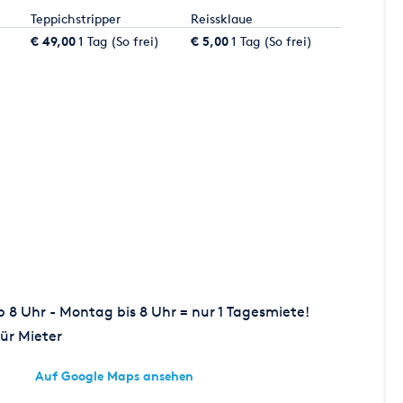
Teppichstripper
Reissklaue
€ 49,00
1 Tag (So frei)
€ 5,00
1 Tag (So frei)
8 Uhr - Montag bis 8 Uhr = nur 1 Tagesmiete!
ür Mieter
Auf Google Maps ansehen