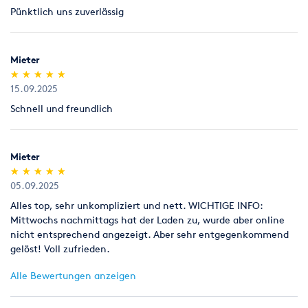
Pünktlich uns zuverlässig
Legitimation
Als Neukunde bitten wir Sie einen gültigen amtlichen
Lichtbildausweis mit Adressangabe vorzulegen
Mieter
(Personalausweis).
(*)
(*)
(*)
(*)
(*)
★
★
★
★
★
★
★
★
★
★
15.09.2025
Schnell und freundlich
Mieter
(*)
(*)
(*)
(*)
(*)
★
★
★
★
★
★
★
★
★
★
05.09.2025
Alles top, sehr unkompliziert und nett. WICHTIGE INFO:
Mittwochs nachmittags hat der Laden zu, wurde aber online
nicht entsprechend angezeigt. Aber sehr entgegenkommend
gelöst! Voll zufrieden.
Alle Bewertungen anzeigen