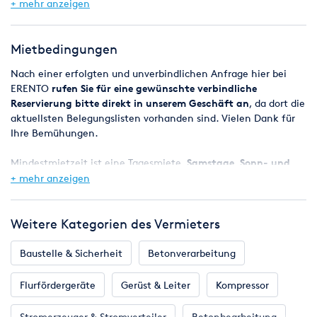
+ mehr anzeigen
Mietbedingungen
Nach einer erfolgten und unverbindlichen Anfrage hier bei
ERENTO
rufen Sie für eine gewünschte verbindliche
Reservierung bitte direkt in unserem Geschäft an
, da dort die
aktuellsten Belegungslisten vorhanden sind. Vielen Dank für
Ihre Bemühungen.
Mindestmietzeit ist eine Tagesmiete,
Samstage, Sonn- und
Feiertage sind mietfrei
, das Wochenende (Freitag ab 08:00 Uhr
+ mehr anzeigen
- Montag 08:00 Uhr) gilt also als ein Miettag.
Bei Reservierungen werden die Geräte in der Regel ab 8.00 Uhr
Weitere Kategorien des Vermieters
bereitgestellt, der Miettag endet spätestens am nächsten
Werktag um 8.00 Uhr.
Baustelle & Sicherheit
Betonverarbeitung
Eine Verfügbarkeitsgarantie kann jedoch nicht zugesagt
Flurfördergeräte
Gerüst & Leiter
Kompressor
werden, da es vorkommen kann, dass zugesagte Maschinen
z.B. durch einen Defekt kurzfristig nicht zur Verfügung stehen.
Stromerzeuger & Stromverteiler
Betonbearbeitung