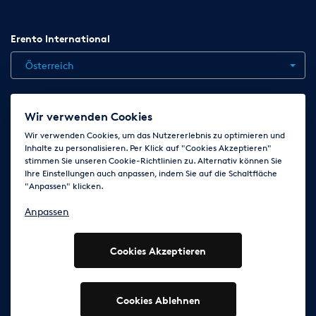
Erento International
Österreich
Jobs
Kontakt
News
Hilfe
Datenschutzerklärung
Wir verwenden Cookies
AGB
Impressum
Cookie-Einstellungen ändern
Wir verwenden Cookies, um das Nutzererlebnis zu optimieren und
Inhalte zu personalisieren. Per Klick auf "Cookies Akzeptieren"
stimmen Sie unseren Cookie-Richtlinien zu. Alternativ können Sie
Ihre Einstellungen auch anpassen, indem Sie auf die Schaltfläche
Folge uns auf
"Anpassen" klicken.
Anpassen
Cookies Akzeptieren
© 2003 - 2026 Erento Campanda GmbH - Alle Rechte
vorbehalten
Ausgewiesene Marken gehören den jeweiligen Eigentümern.
Cookies Ablehnen