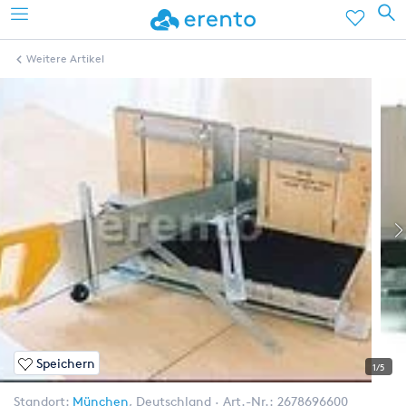
Weitere Artikel
Speichern
1/5
Standort:
München
,
Deutschland
Art.-Nr.:
2678696600