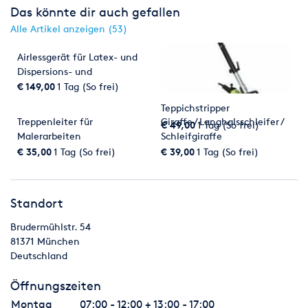
Das könnte dir auch gefallen
Alle Artikel anzeigen (53)
Airlessgerät für Latex- und
Dispersions- und
Fassedenfarben
€ 149,00
1 Tag (So frei)
Teppichstripper
Treppenleiter für
Giraffe / Langhalsschleifer /
€ 49,00
1 Tag (So frei)
Malerarbeiten
Schleifgiraffe
€ 35,00
1 Tag (So frei)
€ 39,00
1 Tag (So frei)
Standort
Brudermühlstr. 54
81371
München
Deutschland
Öffnungszeiten
Montag
07:00 - 12:00 + 13:00 - 17:00