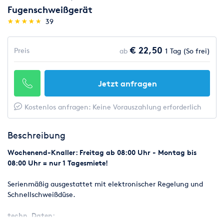
Fugenschweißgerät
(*)
(*)
(*)
(*)
(*)
★
★
★
★
★
★
★
★
★
★
39
€ 22,50
Preis
ab
1 Tag (So frei)
Jetzt anfragen
Kostenlos anfragen: Keine Vorauszahlung erforderlich
Beschreibung
Wochenend-Knaller: Freitag ab 08:00 Uhr - Montag bis
08:00 Uhr = nur 1 Tagesmiete!
Serienmäßig ausgestattet mit elektronischer Regelung und
Schnellschweißdüse.
techn. Daten: