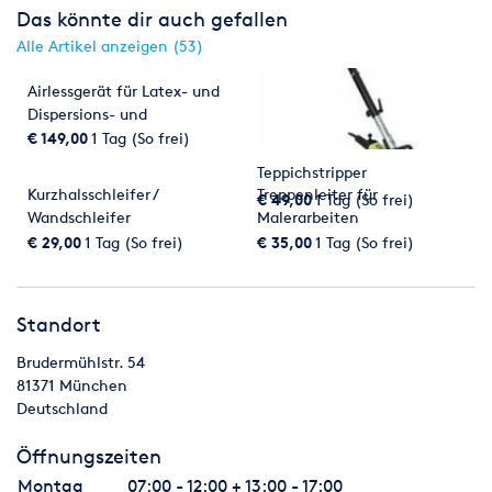
Das könnte dir auch gefallen
Alle Artikel anzeigen (53)
Airlessgerät für Latex- und
Dispersions- und
Fassedenfarben
€ 149,00
1 Tag (So frei)
Teppichstripper
Kurzhalsschleifer /
Treppenleiter für
€ 49,00
1 Tag (So frei)
Wandschleifer
Malerarbeiten
€ 29,00
1 Tag (So frei)
€ 35,00
1 Tag (So frei)
Standort
Brudermühlstr. 54
81371
München
Deutschland
Öffnungszeiten
Montag
07:00 - 12:00 + 13:00 - 17:00