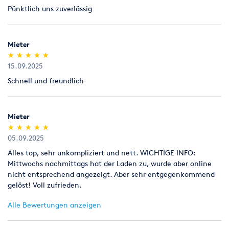
Pünktlich uns zuverlässig
Legitimation
Als Neukunde bitten wir Sie einen gültigen amtlichen
Lichtbildausweis mit Adressangabe vorzulegen
Mieter
(Personalausweis).
(*)
(*)
(*)
(*)
(*)
★
★
★
★
★
★
★
★
★
★
15.09.2025
Schnell und freundlich
Mieter
(*)
(*)
(*)
(*)
(*)
★
★
★
★
★
★
★
★
★
★
05.09.2025
Alles top, sehr unkompliziert und nett. WICHTIGE INFO:
Mittwochs nachmittags hat der Laden zu, wurde aber online
nicht entsprechend angezeigt. Aber sehr entgegenkommend
gelöst! Voll zufrieden.
Alle Bewertungen anzeigen