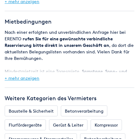
+ mehr anzeigen
Heizelement 1550 Watt
Heizleistung 20-700° C
Gewicht 1,3 kg
Mietbedingungen
Anschlusskabel 3 m
Nach einer erfolgten und unverbindlichen Anfrage hier bei
ERENTO
rufen Sie für eine gewünschte verbindliche
Reservierung bitte direkt in unserem Geschäft an
, da dort die
aktuellsten Belegungslisten vorhanden sind. Vielen Dank für
Ihre Bemühungen.
Mindestmietzeit ist eine Tagesmiete,
Samstage, Sonn- und
Feiertage sind mietfrei
, das Wochenende (Freitag ab 08:00 Uhr
+ mehr anzeigen
- Montag 08:00 Uhr) gilt also als ein Miettag.
Bei Reservierungen werden die Geräte in der Regel ab 8.00 Uhr
Weitere Kategorien des Vermieters
bereitgestellt, der Miettag endet spätestens am nächsten
Werktag um 8.00 Uhr.
Baustelle & Sicherheit
Betonverarbeitung
Eine Verfügbarkeitsgarantie kann jedoch nicht zugesagt
Flurfördergeräte
Gerüst & Leiter
Kompressor
werden, da es vorkommen kann, dass zugesagte Maschinen
z.B. durch einen Defekt kurzfristig nicht zur Verfügung stehen.
Stromerzeuger & Stromverteiler
Betonbearbeitung