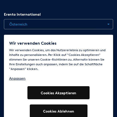
Erento International
Österreich
Jobs
Kontakt
News
Hilfe
Datenschutzerklärung
Wir verwenden Cookies
AGB
Impressum
Cookie-Einstellungen ändern
Wir verwenden Cookies, um das Nutzererlebnis zu optimieren und
Inhalte zu personalisieren. Per Klick auf "Cookies Akzeptieren"
stimmen Sie unseren Cookie-Richtlinien zu. Alternativ können Sie
Ihre Einstellungen auch anpassen, indem Sie auf die Schaltfläche
Folge uns auf
"Anpassen" klicken.
Anpassen
Cookies Akzeptieren
© 2003 - 2026 Erento Campanda GmbH - Alle Rechte
vorbehalten
Ausgewiesene Marken gehören den jeweiligen Eigentümern.
Cookies Ablehnen