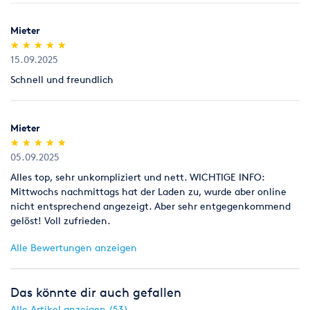
Als Neukunde bitten wir Sie einen gültigen amtlichen
Lichtbildausweis mit Adressangabe vorzulegen
Mieter
(Personalausweis).
(*)
(*)
(*)
(*)
(*)
★
★
★
★
★
★
★
★
★
★
15.09.2025
Schnell und freundlich
Mieter
(*)
(*)
(*)
(*)
(*)
★
★
★
★
★
★
★
★
★
★
05.09.2025
Alles top, sehr unkompliziert und nett. WICHTIGE INFO:
Mittwochs nachmittags hat der Laden zu, wurde aber online
nicht entsprechend angezeigt. Aber sehr entgegenkommend
gelöst! Voll zufrieden.
Alle Bewertungen anzeigen
Das könnte dir auch gefallen
Alle Artikel anzeigen (53)