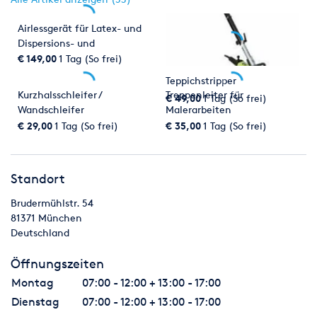
Airlessgerät für Latex- und
Dispersions- und
Fassedenfarben
€ 149,00
1 Tag (So frei)
Teppichstripper
Kurzhalsschleifer /
Treppenleiter für
€ 49,00
1 Tag (So frei)
Wandschleifer
Malerarbeiten
€ 29,00
1 Tag (So frei)
€ 35,00
1 Tag (So frei)
Standort
Brudermühlstr. 54
81371
München
Deutschland
Öffnungszeiten
Montag
07:00 - 12:00 + 13:00 - 17:00
Dienstag
07:00 - 12:00 + 13:00 - 17:00