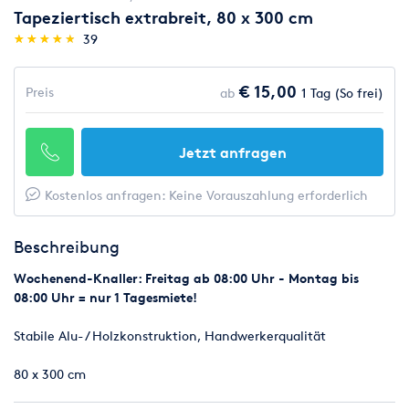
Tapeziertisch extrabreit, 80 x 300 cm
(*)
(*)
(*)
(*)
(*)
★
★
★
★
★
★
★
★
★
★
39
€ 15,00
Preis
ab
1 Tag (So frei)
Jetzt anfragen
Kostenlos anfragen: Keine Vorauszahlung erforderlich
Beschreibung
Wochenend-Knaller: Freitag ab 08:00 Uhr - Montag bis
08:00 Uhr = nur 1 Tagesmiete!
Stabile Alu- / Holzkonstruktion, Handwerkerqualität
80 x 300 cm