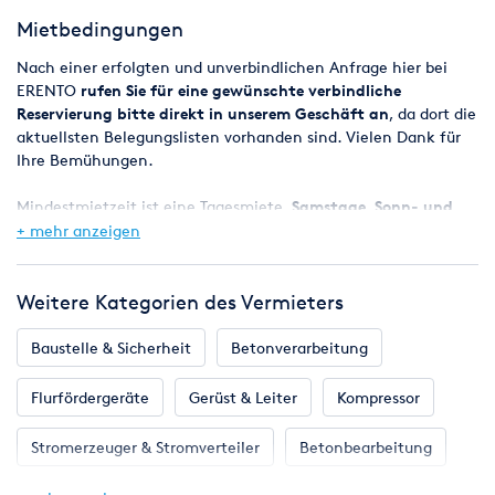
Mietbedingungen
Nach einer erfolgten und unverbindlichen Anfrage hier bei
ERENTO
rufen Sie für eine gewünschte verbindliche
Reservierung bitte direkt in unserem Geschäft an
, da dort die
aktuellsten Belegungslisten vorhanden sind. Vielen Dank für
Ihre Bemühungen.
Mindestmietzeit ist eine Tagesmiete,
Samstage, Sonn- und
Feiertage sind mietfrei
, das Wochenende (Freitag ab 08:00 Uhr
+ mehr anzeigen
- Montag 08:00 Uhr) gilt also als ein Miettag.
Bei Reservierungen werden die Geräte in der Regel ab 8.00 Uhr
Weitere Kategorien des Vermieters
bereitgestellt, der Miettag endet spätestens am nächsten
Werktag um 8.00 Uhr.
Baustelle & Sicherheit
Betonverarbeitung
Eine Verfügbarkeitsgarantie kann jedoch nicht zugesagt
Flurfördergeräte
Gerüst & Leiter
Kompressor
werden, da es vorkommen kann, dass zugesagte Maschinen
z.B. durch einen Defekt kurzfristig nicht zur Verfügung stehen.
Stromerzeuger & Stromverteiler
Betonbearbeitung
Wir werden aber selbstverständlich alles daran setzen, in
jedem Fall eine entsprechende Maschine für Sie parat zu