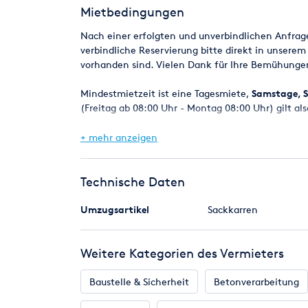
Mietbedingungen
Nach einer erfolgten und unverbindlichen Anfrag
verbindliche Reservierung bitte direkt in unserem
vorhanden sind. Vielen Dank für Ihre Bemühunge
Mindestmietzeit ist eine Tagesmiete,
Samstage, S
(Freitag ab 08:00 Uhr - Montag 08:00 Uhr) gilt als
Bei Reservierungen werden die Geräte in der Regel
+ mehr anzeigen
spätestens am nächsten Werktag um 8.00 Uhr.
Eine Verfügbarkeitsgarantie kann jedoch nicht z
Technische Daten
Maschinen z.B. durch einen Defekt kurzfristig ni
selbstverständlich alles daran setzen, in jedem F
Umzugsartikel
Sackkarren
Mietpreise und Kaution
Weitere Kategorien des Vermieters
Die angegebenen Mietpreise beziehen sich auf ein
Die Kaution ist bei Mietbeginn zu entrichten nur
VISA - AmericanExpress).
Baustelle & Sicherheit
Betonverarbeitung