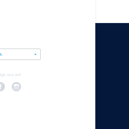
rnational
ch
lge uns auf