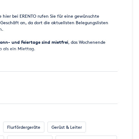
e hier bei ERENTO rufen Sie für eine gewünschte
 Geschäft an, da dort die aktuellsten Belegungslisten
n.
onn- und Feiertage sind mietfrei
, das Wochenende
o als ein Miettag.
 ab 8.00 Uhr bereitgestellt, der Miettag endet
ugesagt werden, da es vorkommen kann, dass zugesagte
cht zur Verfügung stehen. Wir werden aber
all eine entsprechende Maschine für Sie parat zu haben.
en Miettag incl. der gesetzlichen Mehrwertsteuer.
 per EC-KARTE MIT PIN oder Kreditkarte (MasterCard -
Flurfördergeräte
Gerüst & Leiter