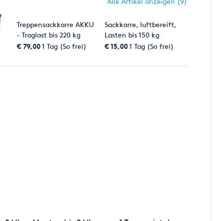
Alle Artikel anzeigen (9)
Treppensackkarre AKKU
Sackkarre, luftbereift,
- Traglast bis 220 kg
Lasten bis 150 kg
€ 79,00
1 Tag (So frei)
€ 15,00
1 Tag (So frei)