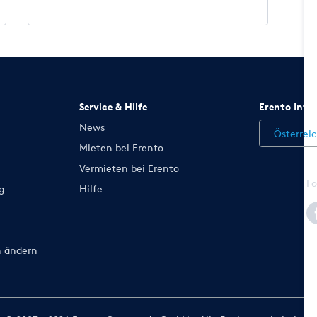
Service & Hilfe
Erento Inte
News
Österrei
Mieten bei Erento
Vermieten bei Erento
Fo
g
Hilfe
n ändern