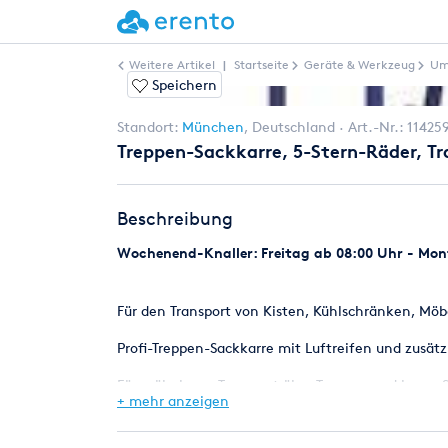
Weitere Artikel
|
Startseite
Geräte & Werkzeug
Um
Speichern
Standort:
München
,
Deutschland
Art.-Nr.:
11425
Treppen-Sackkarre, 5-Stern-Räder, Tr
Beschreibung
Wochenend-Knaller: Freitag ab 08:00 Uhr - Mont
Für den Transport von Kisten, Kühlschränken, Möb
Profi-Treppen-Sackkarre mit Luftreifen und zusätz
Für mühelosen Transport über Treppen und lange 
+ mehr anzeigen
***Wir führen auch Umzugskartons***