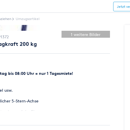
Jetzt v
ziehen
Umzugsartikel
1 weitere Bilder
91372
agkraft 200 kg
ag bis 08:00 Uhr = nur 1 Tagesmiete!
el usw.
licher 5-Stern-Achse
Strecken auf der Ebene