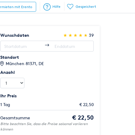
Hilfe
Gespeichert
ermieten mit Erento
(*)
(*)
(*)
(*)
(*)
Wunschdaten
★
★
★
★
★
★
★
★
★
★
39
Standort
München 81371, DE
Anzahl
Ihr Preis
1 Tag
€ 22,50
€ 22,50
Gesamtsumme
Bitte beachten Sie, dass die Preise saisonal variieren
können