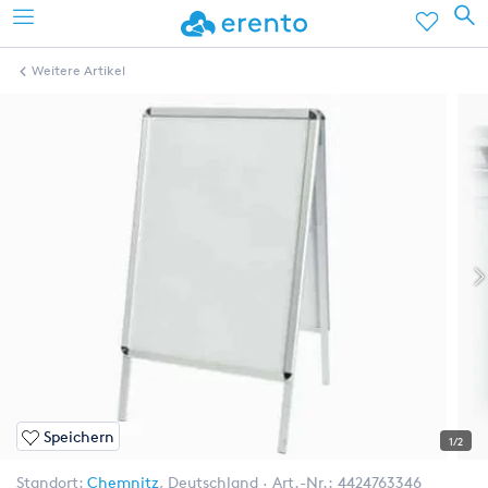
Weitere Artikel
Speichern
1/2
Standort:
Chemnitz
,
Deutschland
Art.-Nr.:
4424763346