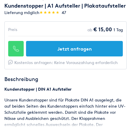
Kundenstopper | A1 Aufsteller | Plakataufsteller
(*)
(*)
(*)
(*)
(*)
Lieferung möglich
★
★
★
★
★
★
★
★
★
★
47
€ 15,00
Preis
ab
1 Tag
Jetzt anfragen
Kostenlos anfragen: Keine Vorauszahlung erforderlich
Beschreibung
Kundenstopper | DIN A1 Aufsteller
Unsere Kundenstopper sind für Plakate DIN A1 ausgelegt, die
auf beiden Seiten des Kundenstoppers einfach hinter eine UV-
Schutzfolie geklemmt werden. Damit sind die Plakate vor
Nässe und Ausbleichen geschützt. Der Klapprahmen
ermöglicht schnelles Auswechseln der Plakate. Der
Kundenstopper wird einfach aufgeklappt und bleibt ohne