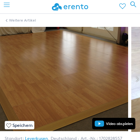
Weitere Artikel
Video abspielen
Speichern
Standort:
Leverkusen
,
Deutschland
Art.-Nr.:
1702828557