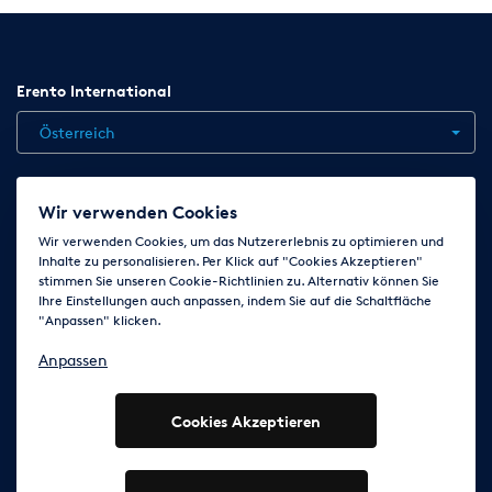
Erento International
Österreich
Jobs
Kontakt
News
Hilfe
Datenschutzerklärung
Wir verwenden Cookies
AGB
Impressum
Cookie-Einstellungen ändern
Wir verwenden Cookies, um das Nutzererlebnis zu optimieren und
Inhalte zu personalisieren. Per Klick auf "Cookies Akzeptieren"
stimmen Sie unseren Cookie-Richtlinien zu. Alternativ können Sie
Ihre Einstellungen auch anpassen, indem Sie auf die Schaltfläche
Folge uns auf
"Anpassen" klicken.
Anpassen
Cookies Akzeptieren
© 2003 - 2026 Erento Campanda GmbH - Alle Rechte
vorbehalten
Ausgewiesene Marken gehören den jeweiligen Eigentümern.