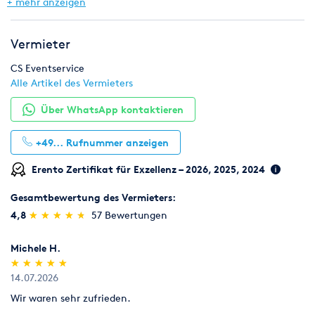
Gastronomie & Bar
Geschirr, Gläser & Besteck
+ mehr anzeigen
Hochzeit
Klima & Heizen
Licht & Effekte
Vermieter
Möbel
Pflanzen
Toilette, WC & Dusche
CS Eventservice
Alle Artikel des Vermieters
Ton & Beschallung
Zelte & Zeltsysteme
Über WhatsApp kontaktieren
+49...
Rufnummer anzeigen
Erento Zertifikat für Exzellenz – 2026, 2025, 2024
Gesamtbewertung des Vermieters:
(*)
(*)
(*)
(*)
(*)
4,8
★
★
★
★
★
★
★
★
★
★
57 Bewertungen
Michele H.
(*)
(*)
(*)
(*)
(*)
★
★
★
★
★
★
★
★
★
★
14.07.2026
Wir waren sehr zufrieden.