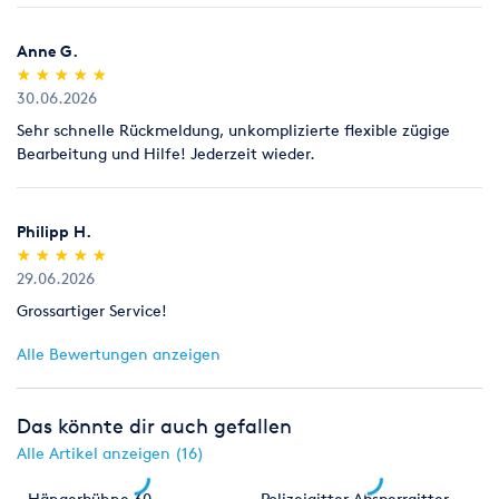
Anne G.
(*)
(*)
(*)
(*)
(*)
★
★
★
★
★
★
★
★
★
★
30.06.2026
Sehr schnelle Rückmeldung, unkomplizierte flexible zügige
Bearbeitung und Hilfe! Jederzeit wieder.
Philipp H.
(*)
(*)
(*)
(*)
(*)
★
★
★
★
★
★
★
★
★
★
29.06.2026
Grossartiger Service!
Alle Bewertungen anzeigen
Das könnte dir auch gefallen
Alle Artikel anzeigen (16)
Hängerbühne 30
Polizeigitter Absperrgitter