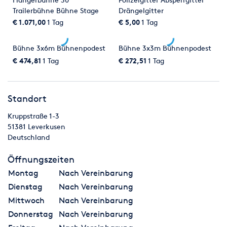
Trailerbühne Bühne Stage
Drängelgitter
Mannesmanngitter Gitter
€ 1.071,00
1 Tag
€ 5,00
1 Tag
Bühne 3x6m Bühnenpodest
Bühne 3x3m Bühnenpodest
€ 474,81
1 Tag
€ 272,51
1 Tag
Standort
Kruppstraße 1-3
51381
Leverkusen
Deutschland
Öffnungszeiten
Montag
Nach Vereinbarung
Dienstag
Nach Vereinbarung
Mittwoch
Nach Vereinbarung
Donnerstag
Nach Vereinbarung