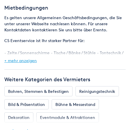
Mietbedingungen
Es gelten unsere Allgemeinen Geschäftsbedingungen, die Sie
unter unserer Webseite nachlesen können. Für unsere
Kontaktdaten kontaktieren Sie uns bitte über Erento.
CS Eventservice ist Ihr starker Partner für:
- Zelte / Sonnenschirme - Tische / Bänke / Stühle - Tontechnik /
Lichttechnik
+ mehr anzeigen
- Beamer / Leinwände - Funfood / Gastromaschinen - Nebel /
Bubbelmaschinen
- Hüpfburgen / Kinder - Skybeamer / Outdoor - Heizungen /
Weitere Kategorien des Vermieters
Baugeräte
- Deko / Eventmodule - Gastronomie / Catering
Bohren, Stemmen & Befestigen
Reinigungstechnik
All unsere Produkte finden Sie auch in unserem Onlineshop
Bild & Präsentation
Bühne & Messestand
cseventservice.com
Preise verstehen sich zzgl. gesetzlicher Mehrwertsteuer
Dekoration
Eventmodule & Attraktionen