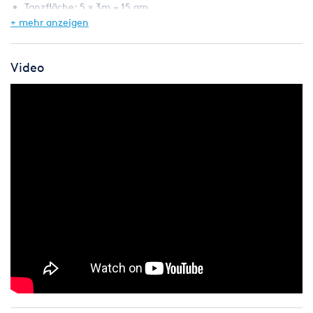
Tanzfläche: 5 x 3m = 15 qm
Gesamtfläche: 5,24 x 3,24m
+ mehr anzeigen
Transportmaße (LxBxH): 140 x 110 x 60cm
Transportgewicht: /
Video