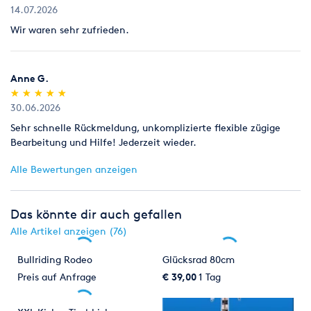
14.07.2026
Wir waren sehr zufrieden.
Anne G.
(*)
(*)
(*)
(*)
(*)
★
★
★
★
★
★
★
★
★
★
30.06.2026
Sehr schnelle Rückmeldung, unkomplizierte flexible zügige
Bearbeitung und Hilfe! Jederzeit wieder.
Alle Bewertungen anzeigen
Das könnte dir auch gefallen
Alle Artikel anzeigen (76)
Bullriding Rodeo
Glücksrad 80cm
Preis auf Anfrage
€ 39,00
1 Tag