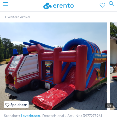
Weitere Artikel
Speichern
1/4
Standort:
Leverkusen
,
Deutschland
Art.-Nr.:
3977277961