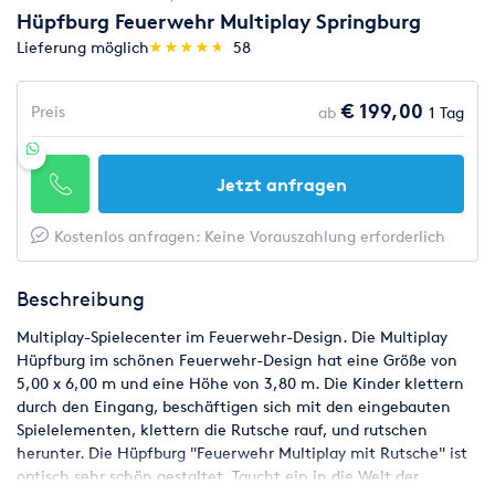
Hüpfburg Feuerwehr Multiplay Springburg
(*)
(*)
(*)
(*)
(*)
Lieferung möglich
★
★
★
★
★
★
★
★
★
★
58
€ 199,00
Preis
ab
1 Tag
Jetzt anfragen
Kostenlos anfragen: Keine Vorauszahlung erforderlich
Beschreibung
Multiplay-Spielecenter im Feuerwehr-Design. Die Multiplay
Hüpfburg im schönen Feuerwehr-Design hat eine Größe von
5,00 x 6,00 m und eine Höhe von 3,80 m. Die Kinder klettern
durch den Eingang, beschäftigen sich mit den eingebauten
Spielelementen, klettern die Rutsche rauf, und rutschen
herunter. Die Hüpfburg "Feuerwehr Multiplay mit Rutsche" ist
optisch sehr schön gestaltet. Taucht ein in die Welt der