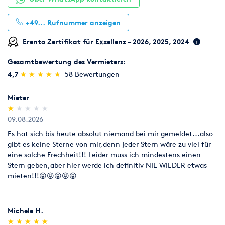
Vor Gebrauch bitte die Schuhe ausziehen!
+49...
Rufnummer anzeigen
Erento Zertifikat für Exzellenz – 2026, 2025, 2024
Gesamtbewertung des Vermieters:
(*)
(*)
(*)
(*)
(*)
4,7
★
★
★
★
★
★
★
★
★
★
58 Bewertungen
Mieter
(*)
( )
( )
( )
( )
★
★
★
★
★
★
★
★
★
★
09.08.2026
Es hat sich bis heute absolut niemand bei mir gemeldet...also
gibt es keine Sterne von mir,denn jeder Stern wäre zu viel für
eine solche Frechheit!!! Leider muss ich mindestens einen
Stern geben,aber hier werde ich definitiv NIE WIEDER etwas
mieten!!!😡😡😡😡😡
Michele H.
(*)
(*)
(*)
(*)
(*)
★
★
★
★
★
★
★
★
★
★