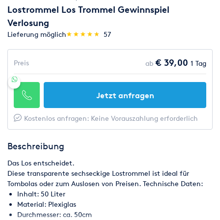
Lostrommel Los Trommel Gewinnspiel
Verlosung
(*)
(*)
(*)
(*)
(*)
Lieferung möglich
★
★
★
★
★
★
★
★
★
★
57
€ 39,00
Preis
ab
1 Tag
Jetzt anfragen
Kostenlos anfragen: Keine Vorauszahlung erforderlich
Beschreibung
Das Los entscheidet.
Diese transparente sechseckige Lostrommel ist ideal für
Tombolas oder zum Auslosen von Preisen. Technische Daten:
Inhalt: 50 Liter
Material: Plexiglas
Durchmesser: ca. 50cm