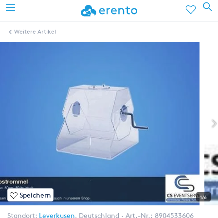
Weitere Artikel
Speichern
1/6
Standort:
Leverkusen
,
Deutschland
Art.-Nr.:
8904533606