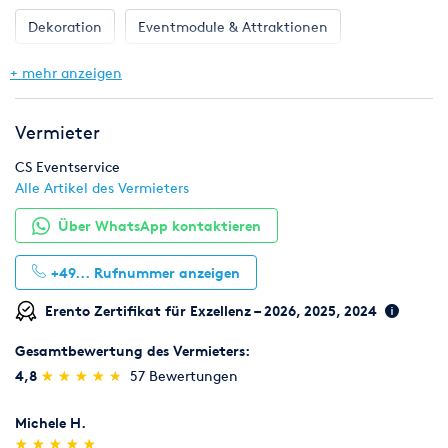
Preise verstehen sich zzgl. gesetzlicher Mehrwertsteuer
Dekoration
Eventmodule & Attraktionen
Gastronomie & Bar
Geschirr, Gläser & Besteck
+ mehr anzeigen
Hochzeit
Klima & Heizen
Licht & Effekte
Vermieter
Möbel
Pflanzen
Toilette, WC & Dusche
CS Eventservice
Alle Artikel des Vermieters
Ton & Beschallung
Zelte & Zeltsysteme
Über WhatsApp kontaktieren
+49...
Rufnummer anzeigen
Erento Zertifikat für Exzellenz – 2026, 2025, 2024
Gesamtbewertung des Vermieters:
(*)
(*)
(*)
(*)
(*)
4,8
★
★
★
★
★
★
★
★
★
★
57 Bewertungen
Michele H.
(*)
(*)
(*)
(*)
(*)
★
★
★
★
★
★
★
★
★
★