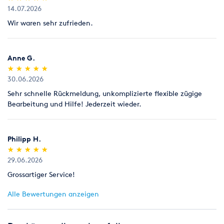
14.07.2026
Wir waren sehr zufrieden.
Anne G.
(*)
(*)
(*)
(*)
(*)
★
★
★
★
★
★
★
★
★
★
30.06.2026
Sehr schnelle Rückmeldung, unkomplizierte flexible zügige
Bearbeitung und Hilfe! Jederzeit wieder.
Philipp H.
(*)
(*)
(*)
(*)
(*)
★
★
★
★
★
★
★
★
★
★
29.06.2026
Grossartiger Service!
Alle Bewertungen anzeigen