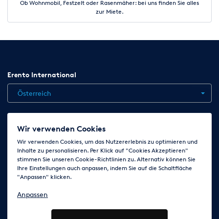
Ob Wohnmobil, Festzelt oder Rasenmäher: bei uns finden Sie alles
zur Miete.
Erento International
Österreich
Jobs
Kontakt
News
Hilfe
Datenschutzerklärung
Wir verwenden Cookies
AGB
Impressum
Cookie-Einstellungen ändern
Wir verwenden Cookies, um das Nutzererlebnis zu optimieren und
Inhalte zu personalisieren. Per Klick auf "Cookies Akzeptieren"
stimmen Sie unseren Cookie-Richtlinien zu. Alternativ können Sie
Ihre Einstellungen auch anpassen, indem Sie auf die Schaltfläche
Folge uns auf
"Anpassen" klicken.
Anpassen