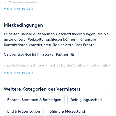
Transportgewicht:
Mit Kurbel
+ mehr anzeigen
Große Öffnung
Schlitz zum Einwurf der Lose
Mietbedingungen
Schraubverschluss zum sicheren Verschließen der Trommel
Reinigung nicht inbegriffen
Es gelten unsere Allgemeinen Geschäftsbedingungen, die Sie
unter unserer Webseite nachlesen können. Für unsere
Kontaktdaten kontaktieren Sie uns bitte über Erento.
CS Eventservice ist Ihr starker Partner für:
- Zelte / Sonnenschirme - Tische / Bänke / Stühle - Tontechnik /
Lichttechnik
+ mehr anzeigen
- Beamer / Leinwände - Funfood / Gastromaschinen - Nebel /
Bubbelmaschinen
- Hüpfburgen / Kinder - Skybeamer / Outdoor - Heizungen /
Weitere Kategorien des Vermieters
Baugeräte
- Deko / Eventmodule - Gastronomie / Catering
Bohren, Stemmen & Befestigen
Reinigungstechnik
All unsere Produkte finden Sie auch in unserem Onlineshop
Bild & Präsentation
Bühne & Messestand
cseventservice.com