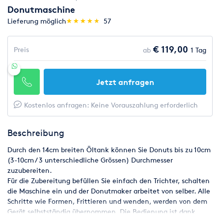
Donutmaschine
(*)
(*)
(*)
(*)
(*)
Lieferung möglich
★
★
★
★
★
★
★
★
★
★
57
€ 119,00
Preis
ab
1 Tag
Jetzt anfragen
Kostenlos anfragen: Keine Vorauszahlung erforderlich
Beschreibung
Durch den 14cm breiten Öltank können Sie Donuts bis zu 10cm
(3-10cm / 3 unterschiedliche Grössen) Durchmesser
zuzubereiten.
Für die Zubereitung befüllen Sie einfach den Trichter, schalten
die Maschine ein und der Donutmaker arbeitet von selber. Alle
Schritte wie Formen, Frittieren und wenden, werden von dem
Gerät selbstständig übernommen. Die Bedienung ist dank