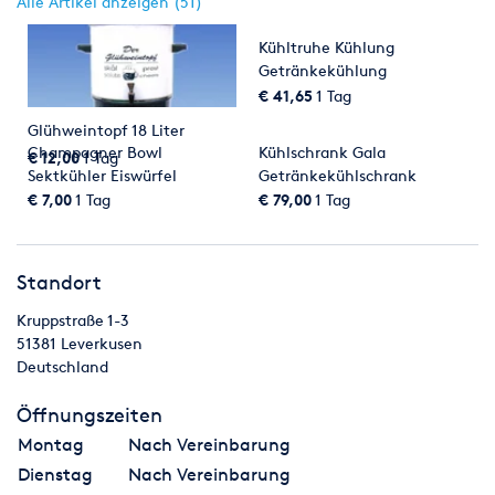
Alle Artikel anzeigen (51)
Kühltruhe Kühlung
Getränkekühlung
€ 41,65
1 Tag
Glühweintopf 18 Liter
Champagner Bowl
Kühlschrank Gala
€ 12,00
1 Tag
Sektkühler Eiswürfel
Getränkekühlschrank
Kühlvitrine
€ 7,00
1 Tag
€ 79,00
1 Tag
Standort
Kruppstraße 1-3
51381
Leverkusen
Deutschland
Öffnungszeiten
Montag
Nach Vereinbarung
Dienstag
Nach Vereinbarung