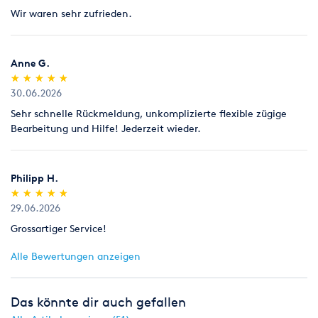
Wir waren sehr zufrieden.
Anne G.
(*)
(*)
(*)
(*)
(*)
★
★
★
★
★
★
★
★
★
★
30.06.2026
Sehr schnelle Rückmeldung, unkomplizierte flexible zügige
Bearbeitung und Hilfe! Jederzeit wieder.
Philipp H.
(*)
(*)
(*)
(*)
(*)
★
★
★
★
★
★
★
★
★
★
29.06.2026
Grossartiger Service!
Alle Bewertungen anzeigen
Das könnte dir auch gefallen