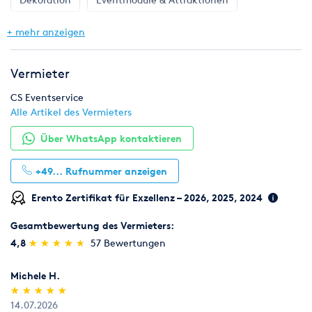
Gastronomie & Bar
Geschirr, Gläser & Besteck
+ mehr anzeigen
Hochzeit
Klima & Heizen
Licht & Effekte
Vermieter
Möbel
Pflanzen
Toilette, WC & Dusche
CS Eventservice
Alle Artikel des Vermieters
Ton & Beschallung
Zelte & Zeltsysteme
Über WhatsApp kontaktieren
+49...
Rufnummer anzeigen
Erento Zertifikat für Exzellenz – 2026, 2025, 2024
Gesamtbewertung des Vermieters:
(*)
(*)
(*)
(*)
(*)
4,8
★
★
★
★
★
★
★
★
★
★
57 Bewertungen
Michele H.
(*)
(*)
(*)
(*)
(*)
★
★
★
★
★
★
★
★
★
★
14.07.2026