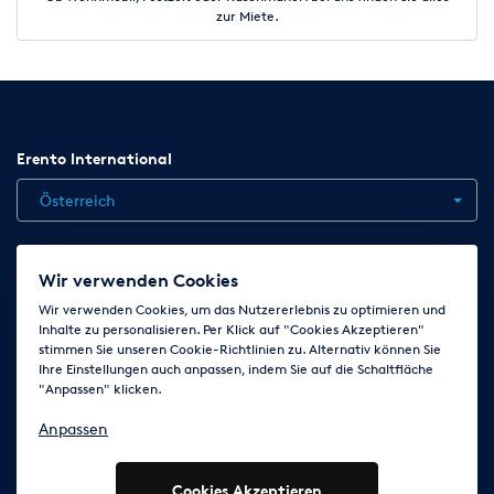
zur Miete.
Erento International
Österreich
Jobs
Kontakt
News
Hilfe
Datenschutzerklärung
Wir verwenden Cookies
AGB
Impressum
Cookie-Einstellungen ändern
Wir verwenden Cookies, um das Nutzererlebnis zu optimieren und
Inhalte zu personalisieren. Per Klick auf "Cookies Akzeptieren"
stimmen Sie unseren Cookie-Richtlinien zu. Alternativ können Sie
Ihre Einstellungen auch anpassen, indem Sie auf die Schaltfläche
Folge uns auf
"Anpassen" klicken.
Anpassen
Cookies Akzeptieren