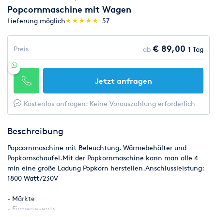
Popcornmaschine mit Wagen
(*)
(*)
(*)
(*)
(*)
Lieferung möglich
★
★
★
★
★
★
★
★
★
★
57
€ 89,00
Preis
ab
1 Tag
Jetzt anfragen
Kostenlos anfragen: Keine Vorauszahlung erforderlich
Beschreibung
Popcornmaschine mit Beleuchtung, Wärmebehälter und
Popkornschaufel.Mit der Popkornmaschine kann man alle 4
min eine große Ladung Popkorn herstellen.Anschlussleistung:
1800 Watt/230V
- Märkte
- Firmenevents