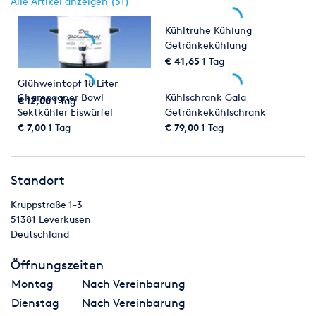
Alle Artikel anzeigen (51)
Kühltruhe Kühlung
Getränkekühlung
€ 41,65
1 Tag
Glühweintopf 18 Liter
Champagner Bowl
Kühlschrank Gala
€ 12,00
1 Tag
Sektkühler Eiswürfel
Getränkekühlschrank
Kühlvitrine
€ 7,00
1 Tag
€ 79,00
1 Tag
Standort
Kruppstraße 1-3
51381
Leverkusen
Deutschland
Öffnungszeiten
Montag
Nach Vereinbarung
Dienstag
Nach Vereinbarung