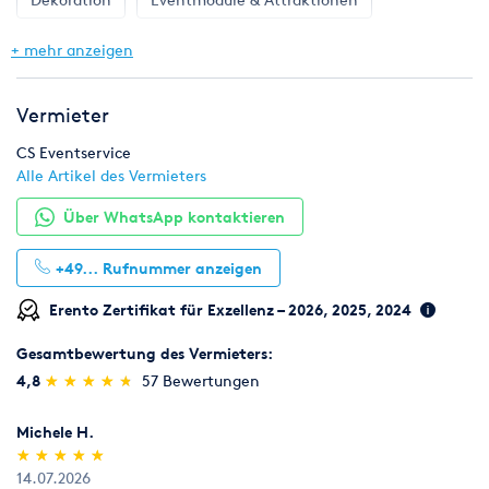
Gastronomie & Bar
Geschirr, Gläser & Besteck
+ mehr anzeigen
Hochzeit
Klima & Heizen
Licht & Effekte
Vermieter
Möbel
Pflanzen
Toilette, WC & Dusche
CS Eventservice
Alle Artikel des Vermieters
Ton & Beschallung
Zelte & Zeltsysteme
Über WhatsApp kontaktieren
+49...
Rufnummer anzeigen
Erento Zertifikat für Exzellenz – 2026, 2025, 2024
Gesamtbewertung des Vermieters:
(*)
(*)
(*)
(*)
(*)
4,8
★
★
★
★
★
★
★
★
★
★
57 Bewertungen
Michele H.
(*)
(*)
(*)
(*)
(*)
★
★
★
★
★
★
★
★
★
★
14.07.2026