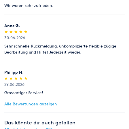
Wir waren sehr zufrieden.
Anne G.
(*)
(*)
(*)
(*)
(*)
★
★
★
★
★
★
★
★
★
★
30.06.2026
Sehr schnelle Rückmeldung, unkomplizierte flexible zügige
Bearbeitung und Hilfe! Jederzeit wieder.
Philipp H.
(*)
(*)
(*)
(*)
(*)
★
★
★
★
★
★
★
★
★
★
29.06.2026
Grossartiger Service!
Alle Bewertungen anzeigen
Das könnte dir auch gefallen