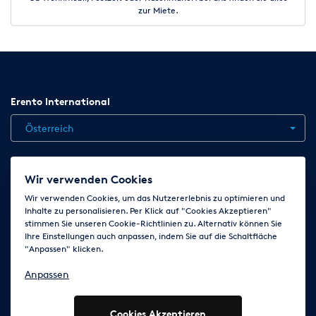
zur Miete.
Erento International
Österreich
Jobs
Kontakt
News
Hilfe
Datenschutzerklärung
Wir verwenden Cookies
AGB
Impressum
Cookie-Einstellungen ändern
Wir verwenden Cookies, um das Nutzererlebnis zu optimieren und
Inhalte zu personalisieren. Per Klick auf "Cookies Akzeptieren"
stimmen Sie unseren Cookie-Richtlinien zu. Alternativ können Sie
Ihre Einstellungen auch anpassen, indem Sie auf die Schaltfläche
Folge uns auf
"Anpassen" klicken.
Anpassen
Cookies Akzeptieren