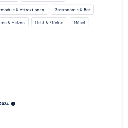
tmodule & Attraktionen
Gastronomie & Bar
ima & Heizen
Licht & Effekte
Möbel
 Beschallung
Zelte & Zeltsysteme
, 2024