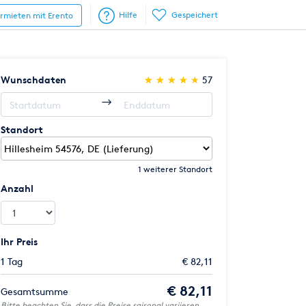
Hilfe
Gespeichert
ermieten mit Erento
(*)
(*)
(*)
(*)
(*)
Wunschdaten
★
★
★
★
★
★
★
★
★
★
57
Standort
1 weiterer Standort
Anzahl
Ihr Preis
1 Tag
€ 82,11
€ 82,11
Gesamtsumme
Bitte beachten Sie, dass die Preise saisonal variieren