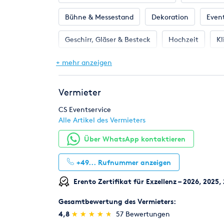
Bühne & Messestand
Dekoration
Even
Geschirr, Gläser & Besteck
Hochzeit
Kl
Pflanzen
Toilette, WC & Dusche
Ton &
+ mehr anzeigen
Vermieter
CS Eventservice
Alle Artikel des Vermieters
Über WhatsApp kontaktieren
+49...
Rufnummer anzeigen
Erento Zertifikat für Exzellenz – 2026, 2025
Gesamtbewertung des Vermieters:
(*)
(*)
(*)
(*)
(*)
4,8
★
★
★
★
★
★
★
★
★
★
57 Bewertungen