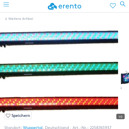
Weitere Artikel
Speichern
1/2
Standort:
Wuppertal
,
Deutschland
Art.-Nr.:
2258765937