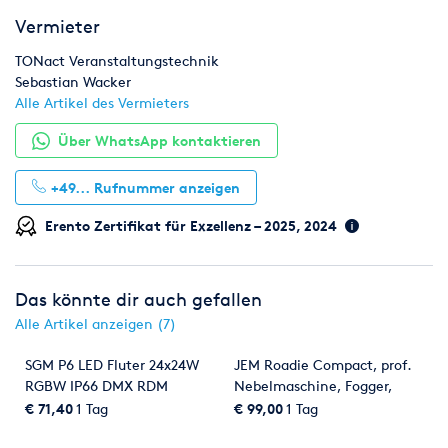
Vermieter
TONact Veranstaltungstechnik
Sebastian Wacker
Alle Artikel des Vermieters
Über WhatsApp kontaktieren
+49...
Rufnummer anzeigen
Erento Zertifikat für Exzellenz – 2025, 2024
Das könnte dir auch gefallen
Alle Artikel anzeigen (7)
SGM P6 LED Fluter 24x24W
JEM Roadie Compact, prof.
RGBW IP66 DMX RDM
Nebelmaschine, Fogger,
wireless
Hazer
€ 71,40
1 Tag
€ 99,00
1 Tag