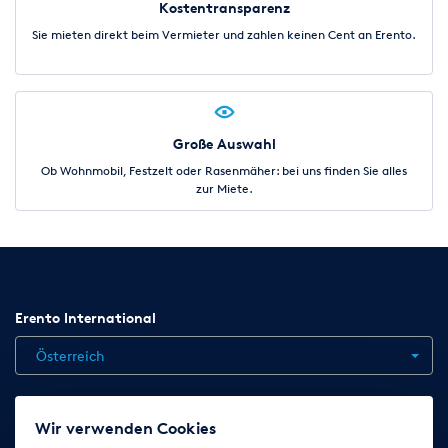
Kostentransparenz
Sie mieten direkt beim Vermieter und zahlen keinen Cent an Erento.
Große Auswahl
Ob Wohnmobil, Festzelt oder Rasenmäher: bei uns finden Sie alles
zur Miete.
Erento International
Österreich
Jobs
Kontakt
News
Hilfe
Datenschutzerklärung
Wir verwenden Cookies