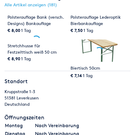
Alle Artikel anzeigen (181)
Polsterauflage Bank (versch.
Polsterauflage Lederoptik
Designs) Bankauflage
Bierbankauflage
Bankhusse
€ 8,00
1 Tag
€ 7,50
1 Tag
Stretchhusse für
Festzelttisch weiß 50 cm
Biertischhusse
€ 8,90
1 Tag
Biertisch 50cm
€ 7,14
1 Tag
Standort
Kruppstraße 1-3
51381
Leverkusen
Deutschland
Öffnungszeiten
Montag
Nach Vereinbarung
Dienstag
Nach Vereinbarung