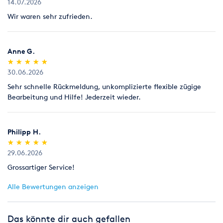
14.07.2026
Wir waren sehr zufrieden.
Anne G.
(*)
(*)
(*)
(*)
(*)
★
★
★
★
★
★
★
★
★
★
30.06.2026
Sehr schnelle Rückmeldung, unkomplizierte flexible zügige
Bearbeitung und Hilfe! Jederzeit wieder.
Philipp H.
(*)
(*)
(*)
(*)
(*)
★
★
★
★
★
★
★
★
★
★
29.06.2026
Grossartiger Service!
Alle Bewertungen anzeigen
Das könnte dir auch gefallen