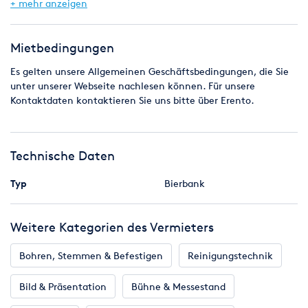
- Kunstlederauflage darf nicht im Regen liegen
+ mehr anzeigen
Mietbedingungen
Es gelten unsere Allgemeinen Geschäftsbedingungen, die Sie
unter unserer Webseite nachlesen können. Für unsere
Kontaktdaten kontaktieren Sie uns bitte über Erento.
Technische Daten
Typ
Bierbank
Weitere Kategorien des Vermieters
Bohren, Stemmen & Befestigen
Reinigungstechnik
Bild & Präsentation
Bühne & Messestand