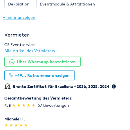
Dekoration
Eventmodule & Attraktionen
Gastronomie & Bar
Geschirr, Gläser & Besteck
+ mehr anzeigen
Hochzeit
Klima & Heizen
Licht & Effekte
Vermieter
Möbel
Pflanzen
Toilette, WC & Dusche
CS Eventservice
Alle Artikel des Vermieters
Ton & Beschallung
Zelte & Zeltsysteme
Über WhatsApp kontaktieren
+49...
Rufnummer anzeigen
Erento Zertifikat für Exzellenz – 2026, 2025, 2024
Gesamtbewertung des Vermieters:
(*)
(*)
(*)
(*)
(*)
4,8
★
★
★
★
★
★
★
★
★
★
57 Bewertungen
Michele H.
(*)
(*)
(*)
(*)
(*)
★
★
★
★
★
★
★
★
★
★