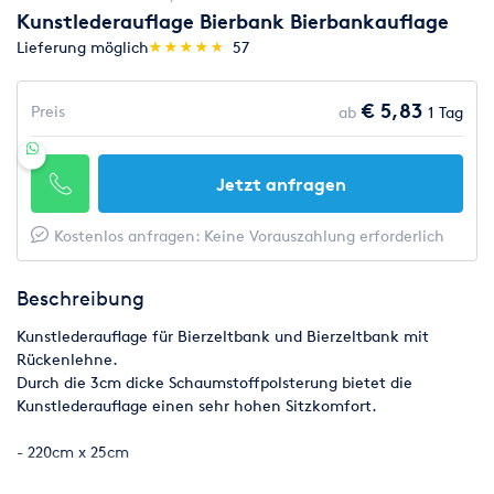
Kunstlederauflage Bierbank Bierbankauflage
(*)
(*)
(*)
(*)
(*)
Lieferung möglich
★
★
★
★
★
★
★
★
★
★
57
€ 5,83
Preis
ab
1 Tag
Jetzt anfragen
Kostenlos anfragen: Keine Vorauszahlung erforderlich
Beschreibung
Kunstlederauflage für Bierzeltbank und Bierzeltbank mit
Rückenlehne.
Durch die 3cm dicke Schaumstoffpolsterung bietet die
Kunstlederauflage einen sehr hohen Sitzkomfort.
- 220cm x 25cm