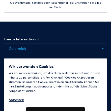
Ob Wohnmobil, Festzelt oder Rasenmäher: bei uns finden Sie alles
zur Miete.
Erento International
Österreich
Jobs
Kontakt
News
Hilfe
Datenschutzerklärung
Wir verwenden Cookies
AGB
Impressum
Cookie-Einstellungen ändern
Wir verwenden Cookies, um das Nutzererlebnis zu optimieren und
Inhalte zu personalisieren. Per Klick auf "Cookies Akzeptieren"
stimmen Sie unseren Cookie-Richtlinien zu. Alternativ können Sie
Ihre Einstellungen auch anpassen, indem Sie auf die Schaltfläche
Folge uns auf
"Anpassen" klicken.
Anpassen