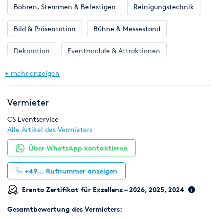
Bohren, Stemmen & Befestigen
Reinigungstechnik
Bild & Präsentation
Bühne & Messestand
Dekoration
Eventmodule & Attraktionen
Gastronomie & Bar
Geschirr, Gläser & Besteck
+ mehr anzeigen
Hochzeit
Klima & Heizen
Licht & Effekte
Vermieter
Möbel
Pflanzen
Toilette, WC & Dusche
CS Eventservice
Alle Artikel des Vermieters
Ton & Beschallung
Zelte & Zeltsysteme
Über WhatsApp kontaktieren
+49...
Rufnummer anzeigen
Erento Zertifikat für Exzellenz – 2026, 2025, 2024
Gesamtbewertung des Vermieters: