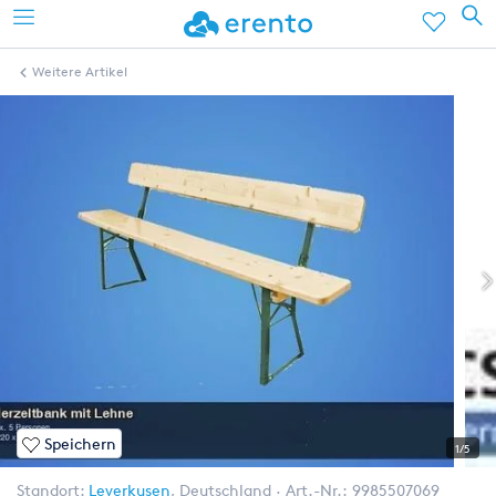
Weitere Artikel
Speichern
1/5
Standort:
Leverkusen
,
Deutschland
Art.-Nr.:
9985507069