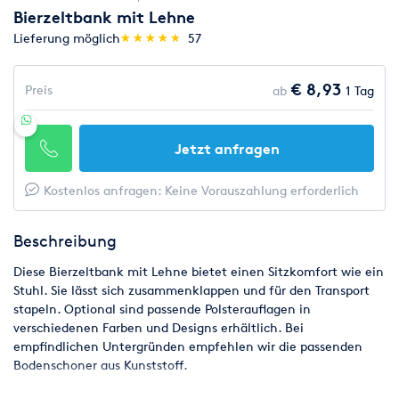
Bierzeltbank mit Lehne
(*)
(*)
(*)
(*)
(*)
Lieferung möglich
★
★
★
★
★
★
★
★
★
★
57
€ 8,93
Preis
ab
1 Tag
Jetzt anfragen
Kostenlos anfragen: Keine Vorauszahlung erforderlich
Beschreibung
Diese Bierzeltbank mit Lehne bietet einen Sitzkomfort wie ein
Stuhl. Sie lässt sich zusammenklappen und für den Transport
stapeln. Optional sind passende Polsterauflagen in
verschiedenen Farben und Designs erhältlich. Bei
empfindlichen Untergründen empfehlen wir die passenden
Bodenschoner aus Kunststoff.
Technische Daten: