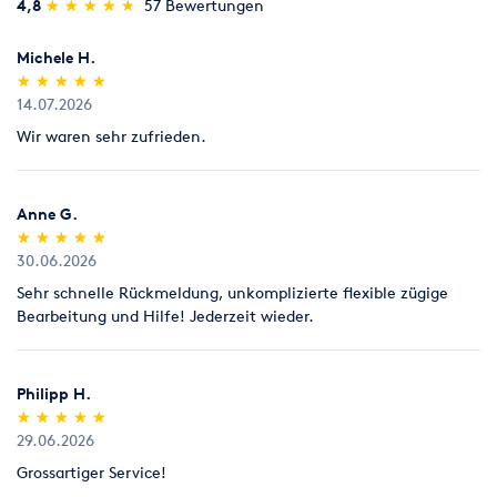
(*)
(*)
(*)
(*)
(*)
4,8
★
★
★
★
★
★
★
★
★
★
57 Bewertungen
Michele H.
(*)
(*)
(*)
(*)
(*)
★
★
★
★
★
★
★
★
★
★
14.07.2026
Wir waren sehr zufrieden.
Anne G.
(*)
(*)
(*)
(*)
(*)
★
★
★
★
★
★
★
★
★
★
30.06.2026
Sehr schnelle Rückmeldung, unkomplizierte flexible zügige
Bearbeitung und Hilfe! Jederzeit wieder.
Philipp H.
(*)
(*)
(*)
(*)
(*)
★
★
★
★
★
★
★
★
★
★
29.06.2026
Grossartiger Service!