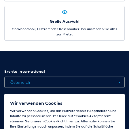
Große Auswahl
Ob Wohnmobil, Festzelt oder Rasenmäher: bei uns finden Sie alles
zur Miete.
Erento International
Österreich
Jobs
Kontakt
News
Hilfe
Datenschutzerklärung
Wir verwenden Cookies
AGB
Impressum
Cookie-Einstellungen ändern
Wir verwenden Cookies, um das Nutzererlebnis zu optimieren und
Inhalte zu personalisieren. Per Klick auf "Cookies Akzeptieren"
stimmen Sie unseren Cookie-Richtlinien zu. Alternativ können Sie
Ihre Einstellungen auch anpassen, indem Sie auf die Schaltfläche
Folge uns auf