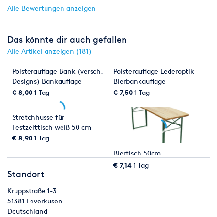
Alle Bewertungen anzeigen
Das könnte dir auch gefallen
Alle Artikel anzeigen (181)
Polsterauflage Bank (versch.
Polsterauflage Lederoptik
Designs) Bankauflage
Bierbankauflage
Bankhusse
€ 8,00
1 Tag
€ 7,50
1 Tag
Stretchhusse für
Festzelttisch weiß 50 cm
Biertischhusse
€ 8,90
1 Tag
Biertisch 50cm
€ 7,14
1 Tag
Standort
Kruppstraße 1-3
51381
Leverkusen
Deutschland