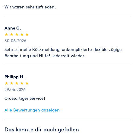
Wir waren sehr zufrieden.
Anne G.
(*)
(*)
(*)
(*)
(*)
★
★
★
★
★
★
★
★
★
★
30.06.2026
Sehr schnelle Rückmeldung, unkomplizierte flexible zügige
Bearbeitung und Hilfe! Jederzeit wieder.
Philipp H.
(*)
(*)
(*)
(*)
(*)
★
★
★
★
★
★
★
★
★
★
29.06.2026
Grossartiger Service!
Alle Bewertungen anzeigen
Das könnte dir auch gefallen