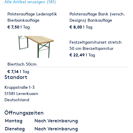
Alle Artikel anzeigen (181)
Polsterauflage Lederoptik
Polsterauflage Bank (versch.
Bierbankauflage
Designs) Bankauflage
Bankhusse
€ 7,50
1 Tag
€ 8,00
1 Tag
Festzeltgarniturset stretch
50 cm Bierzeltgarnitur
Husse Bierbank Biertisch
€ 22,49
1 Tag
Bierbankhusse
Biertisch 50cm
€ 7,14
1 Tag
Standort
Kruppstraße 1-3
51381
Leverkusen
Deutschland
Öffnungszeiten
Montag
Nach Vereinbarung
Dienstag
Nach Vereinbarung