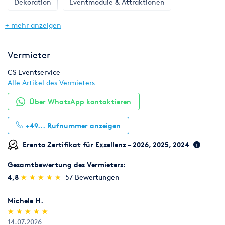
Dekoration
Eventmodule & Attraktionen
Gastronomie & Bar
Geschirr, Gläser & Besteck
+ mehr anzeigen
Hochzeit
Klima & Heizen
Licht & Effekte
Vermieter
Möbel
Pflanzen
Toilette, WC & Dusche
CS Eventservice
Alle Artikel des Vermieters
Ton & Beschallung
Zelte & Zeltsysteme
Über WhatsApp kontaktieren
+49...
Rufnummer anzeigen
Erento Zertifikat für Exzellenz – 2026, 2025, 2024
Gesamtbewertung des Vermieters:
(*)
(*)
(*)
(*)
(*)
4,8
★
★
★
★
★
★
★
★
★
★
57 Bewertungen
Michele H.
(*)
(*)
(*)
(*)
(*)
★
★
★
★
★
★
★
★
★
★
14.07.2026