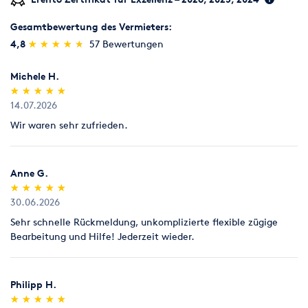
Gesamtbewertung des Vermieters:
(*)
(*)
(*)
(*)
(*)
4,8
★
★
★
★
★
★
★
★
★
★
57 Bewertungen
Michele H.
(*)
(*)
(*)
(*)
(*)
★
★
★
★
★
★
★
★
★
★
14.07.2026
Wir waren sehr zufrieden.
Anne G.
(*)
(*)
(*)
(*)
(*)
★
★
★
★
★
★
★
★
★
★
30.06.2026
Sehr schnelle Rückmeldung, unkomplizierte flexible zügige
Bearbeitung und Hilfe! Jederzeit wieder.
Philipp H.
(*)
(*)
(*)
(*)
(*)
★
★
★
★
★
★
★
★
★
★