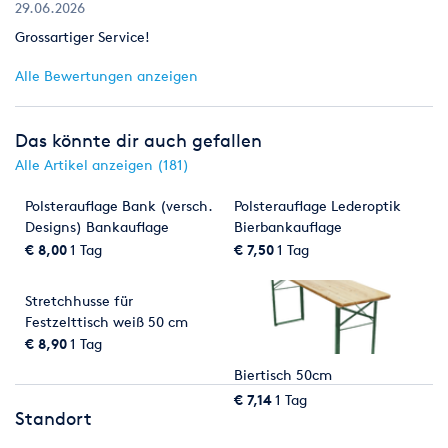
29.06.2026
Grossartiger Service!
Alle Bewertungen anzeigen
Das könnte dir auch gefallen
Alle Artikel anzeigen (181)
Polsterauflage Bank (versch.
Polsterauflage Lederoptik
Designs) Bankauflage
Bierbankauflage
Bankhusse
€ 8,00
1 Tag
€ 7,50
1 Tag
Stretchhusse für
Festzelttisch weiß 50 cm
Biertischhusse
€ 8,90
1 Tag
Biertisch 50cm
€ 7,14
1 Tag
Standort