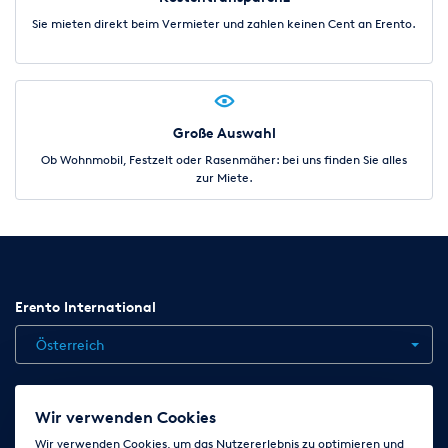
Sie mieten direkt beim Vermieter und zahlen keinen Cent an Erento.
Große Auswahl
Ob Wohnmobil, Festzelt oder Rasenmäher: bei uns finden Sie alles
zur Miete.
Erento International
Österreich
Jobs
Kontakt
News
Hilfe
Datenschutzerklärung
Wir verwenden Cookies
AGB
Impressum
Cookie-Einstellungen ändern
Wir verwenden Cookies, um das Nutzererlebnis zu optimieren und