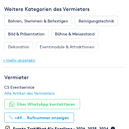
Spanngurte und Spanngummis mit
Preise verstehen sich zzgl. gesetzlicher Mehrwertsteuer
- Für das Verladen und Sichern des Mietmaterials ist der
Weitere Kategorien des Vermieters
Abholer verantwortlich
Bohren, Stemmen & Befestigen
Reinigungstechnik
Bild & Präsentation
Bühne & Messestand
Dekoration
Eventmodule & Attraktionen
Gastronomie & Bar
Geschirr, Gläser & Besteck
+ mehr anzeigen
Hochzeit
Klima & Heizen
Licht & Effekte
Vermieter
Möbel
Pflanzen
Toilette, WC & Dusche
CS Eventservice
Alle Artikel des Vermieters
Ton & Beschallung
Zelte & Zeltsysteme
Über WhatsApp kontaktieren
+49...
Rufnummer anzeigen
Erento Zertifikat für Exzellenz – 2026, 2025, 2024