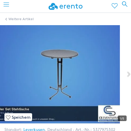
Weitere Artikel
Speichern
1/5
Standort:
Leverkusen
,
Deutschland
Art.-Nr.:
5377975302