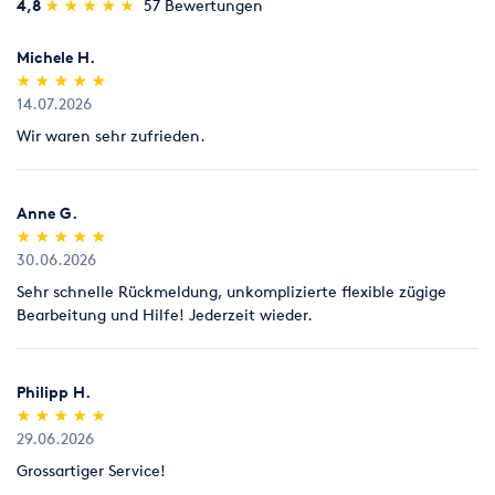
(*)
(*)
(*)
(*)
(*)
4,8
★
★
★
★
★
★
★
★
★
★
57 Bewertungen
Michele H.
(*)
(*)
(*)
(*)
(*)
★
★
★
★
★
★
★
★
★
★
14.07.2026
Wir waren sehr zufrieden.
Anne G.
(*)
(*)
(*)
(*)
(*)
★
★
★
★
★
★
★
★
★
★
30.06.2026
Sehr schnelle Rückmeldung, unkomplizierte flexible zügige
Bearbeitung und Hilfe! Jederzeit wieder.
Philipp H.
(*)
(*)
(*)
(*)
(*)
★
★
★
★
★
★
★
★
★
★
29.06.2026
Grossartiger Service!