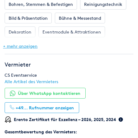
Bohren, Stemmen & Befestigen
Reinigungstechnik
Bild & Präsentation
Bühne & Messestand
Dekoration
Eventmodule & Attraktionen
Gastronomie & Bar
Geschirr, Gläser & Besteck
+ mehr anzeigen
Hochzeit
Klima & Heizen
Licht & Effekte
Vermieter
Möbel
Pflanzen
Toilette, WC & Dusche
CS Eventservice
Alle Artikel des Vermieters
Ton & Beschallung
Zelte & Zeltsysteme
Über WhatsApp kontaktieren
+49...
Rufnummer anzeigen
Erento Zertifikat für Exzellenz – 2026, 2025, 2024
Gesamtbewertung des Vermieters: