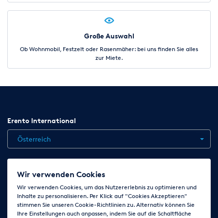
Große Auswahl
Ob Wohnmobil, Festzelt oder Rasenmäher: bei uns finden Sie alles
zur Miete.
Erento International
Österreich
Jobs
Kontakt
News
Hilfe
Datenschutzerklärung
Wir verwenden Cookies
AGB
Impressum
Cookie-Einstellungen ändern
Wir verwenden Cookies, um das Nutzererlebnis zu optimieren und
Inhalte zu personalisieren. Per Klick auf "Cookies Akzeptieren"
stimmen Sie unseren Cookie-Richtlinien zu. Alternativ können Sie
Ihre Einstellungen auch anpassen, indem Sie auf die Schaltfläche
Folge uns auf