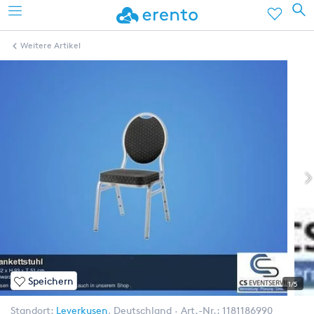
Weitere Artikel
Speichern
1/5
Standort:
Leverkusen
,
Deutschland
Art.-Nr.:
1181186990