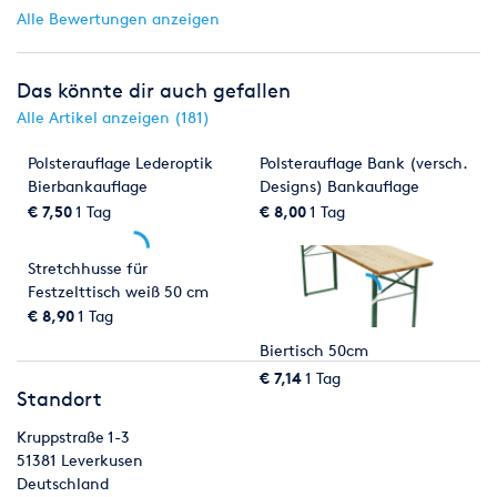
Alle Bewertungen anzeigen
Das könnte dir auch gefallen
Alle Artikel anzeigen (181)
Polsterauflage Lederoptik
Polsterauflage Bank (versch.
Bierbankauflage
Designs) Bankauflage
Bankhusse
€ 7,50
1 Tag
€ 8,00
1 Tag
Stretchhusse für
Festzelttisch weiß 50 cm
Biertischhusse
€ 8,90
1 Tag
Biertisch 50cm
€ 7,14
1 Tag
Standort
Kruppstraße 1-3
51381
Leverkusen
Deutschland