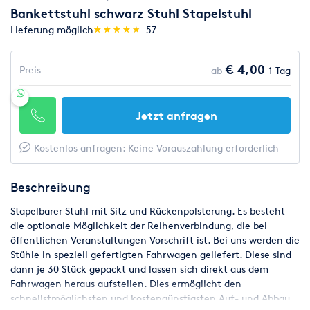
Bankettstuhl schwarz Stuhl Stapelstuhl
(*)
(*)
(*)
(*)
(*)
Lieferung möglich
★
★
★
★
★
★
★
★
★
★
57
€ 4,00
Preis
ab
1 Tag
Jetzt anfragen
Kostenlos anfragen: Keine Vorauszahlung erforderlich
Beschreibung
Stapelbarer Stuhl mit Sitz und Rückenpolsterung. Es besteht
die optionale Möglichkeit der Reihenverbindung, die bei
öffentlichen Veranstaltungen Vorschrift ist. Bei uns werden die
Stühle in speziell gefertigten Fahrwagen geliefert. Diese sind
dann je 30 Stück gepackt und lassen sich direkt aus dem
Fahrwagen heraus aufstellen. Dies ermöglicht den
schnellstmöglichsten und kostengünstigsten Auf- und Abbau.