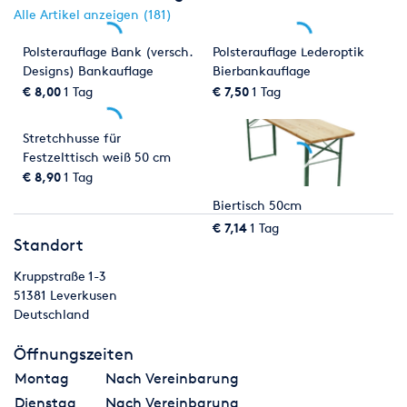
Alle Artikel anzeigen (181)
Polsterauflage Bank (versch.
Polsterauflage Lederoptik
Designs) Bankauflage
Bierbankauflage
Bankhusse
€ 8,00
1 Tag
€ 7,50
1 Tag
Stretchhusse für
Festzelttisch weiß 50 cm
Biertischhusse
€ 8,90
1 Tag
Biertisch 50cm
€ 7,14
1 Tag
Standort
Kruppstraße 1-3
51381
Leverkusen
Deutschland
Öffnungszeiten
Montag
Nach Vereinbarung
Dienstag
Nach Vereinbarung