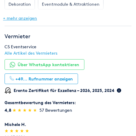
Dekoration
Eventmodule & Attraktionen
Gastronomie & Bar
Geschirr, Gläser & Besteck
+ mehr anzeigen
Hochzeit
Klima & Heizen
Licht & Effekte
Vermieter
Möbel
Pflanzen
Toilette, WC & Dusche
CS Eventservice
Alle Artikel des Vermieters
Ton & Beschallung
Zelte & Zeltsysteme
Über WhatsApp kontaktieren
+49...
Rufnummer anzeigen
Erento Zertifikat für Exzellenz – 2026, 2025, 2024
Gesamtbewertung des Vermieters:
(*)
(*)
(*)
(*)
(*)
4,8
★
★
★
★
★
★
★
★
★
★
57 Bewertungen
Michele H.
(*)
(*)
(*)
(*)
(*)
★
★
★
★
★
★
★
★
★
★