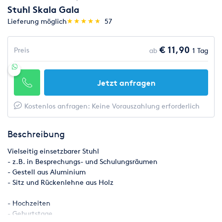
Stuhl Skala Gala
(*)
(*)
(*)
(*)
(*)
Lieferung möglich
★
★
★
★
★
★
★
★
★
★
57
€ 11,90
Preis
ab
1 Tag
Jetzt anfragen
Kostenlos anfragen: Keine Vorauszahlung erforderlich
Beschreibung
Vielseitig einsetzbarer Stuhl
- z.B. in Besprechungs- und Schulungsräumen
- Gestell aus Aluminium
- Sitz und Rückenlehne aus Holz
- Hochzeiten
- Geburtstage