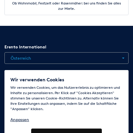
Ob Wohnmobil, Festzelt oder Rasenmäher: bei uns finden Sie alles
zur Miete.
Erento International
Österreich
Jobs
Kontakt
News
Hilfe
Datenschutzerklärung
Wir verwenden Cookies
AGB
Impressum
Cookie-Einstellungen ändern
Wir verwenden Cookies, um das Nutzererlebnis zu optimieren und
Inhalte zu personalisieren. Per Klick auf "Cookies Akzeptieren"
stimmen Sie unseren Cookie-Richtlinien zu. Alternativ können Sie
Ihre Einstellungen auch anpassen, indem Sie auf die Schaltfläche
Folge uns auf
"Anpassen" klicken.
Anpassen