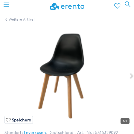
Weitere Artikel
Speichern
1/5
Standort:
Leverkusen
,
Deutschland
Art.-Nr.:
5315329092