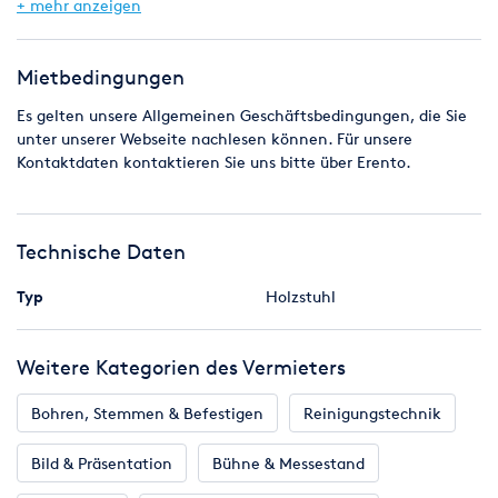
- Party
+ mehr anzeigen
- B 50 x H 88 x T 44 cm
- schwarz
Mietbedingungen
Es gelten unsere Allgemeinen Geschäftsbedingungen, die Sie
- Bitte achten Sie bei Selbstabholung auf passende
unter unserer Webseite nachlesen können. Für unsere
Transportmöglichkeit
Kontaktdaten kontaktieren Sie uns bitte über Erento.
- Bringen Sie bitte passende Transportdecken, zum Schutz
Ihres Fahrzeuges und des Mietmaterials mit
- Bringen Sie ensprechende Transportsicherungen wie z.B.
Spanngurte und Spanngummis mit
Technische Daten
- Für das Verladen und Sichern des Mietmaterials ist der
Abholer verantwortlich
Typ
Holzstuhl
Weitere Kategorien des Vermieters
Bohren, Stemmen & Befestigen
Reinigungstechnik
Bild & Präsentation
Bühne & Messestand