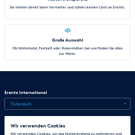
Sie mieten direkt beim Vermieter und zahlen keinen Cent an Erento.
Große Auswahl
Ob Wohnmobil, Festzelt oder Rasenmäher: bei uns finden Sie alles
zur Miete.
Erento International
Österreich
Jobs
Kontakt
News
Hilfe
Datenschutzerklärung
Wir verwenden Cookies
AGB
Impressum
Cookie-Einstellungen ändern
Wir verwenden Cookies, um das Nutzererlebnis zu optimieren und