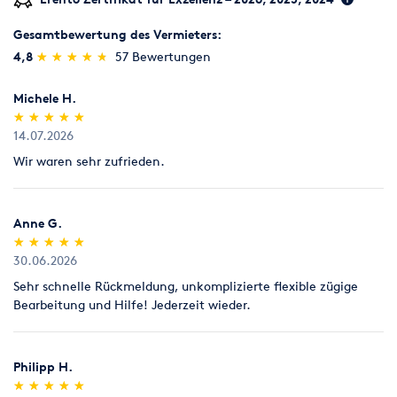
Gesamtbewertung des Vermieters:
(*)
(*)
(*)
(*)
(*)
4,8
★
★
★
★
★
★
★
★
★
★
57 Bewertungen
Michele H.
(*)
(*)
(*)
(*)
(*)
★
★
★
★
★
★
★
★
★
★
14.07.2026
Wir waren sehr zufrieden.
Anne G.
(*)
(*)
(*)
(*)
(*)
★
★
★
★
★
★
★
★
★
★
30.06.2026
Sehr schnelle Rückmeldung, unkomplizierte flexible zügige
Bearbeitung und Hilfe! Jederzeit wieder.
Philipp H.
(*)
(*)
(*)
(*)
(*)
★
★
★
★
★
★
★
★
★
★