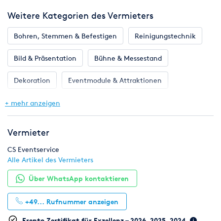
Preise verstehen sich zzgl. gesetzlicher Mehrwertsteuer
Weitere Kategorien des Vermieters
Bohren, Stemmen & Befestigen
Reinigungstechnik
Bild & Präsentation
Bühne & Messestand
Dekoration
Eventmodule & Attraktionen
Gastronomie & Bar
Geschirr, Gläser & Besteck
+ mehr anzeigen
Hochzeit
Klima & Heizen
Licht & Effekte
Vermieter
Möbel
Pflanzen
Toilette, WC & Dusche
CS Eventservice
Alle Artikel des Vermieters
Ton & Beschallung
Zelte & Zeltsysteme
Über WhatsApp kontaktieren
+49...
Rufnummer anzeigen
Erento Zertifikat für Exzellenz – 2026, 2025, 2024