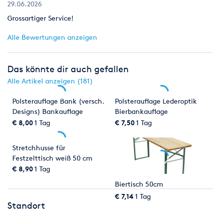
29.06.2026
Grossartiger Service!
Alle Bewertungen anzeigen
Das könnte dir auch gefallen
Alle Artikel anzeigen (181)
Polsterauflage Bank (versch.
Polsterauflage Lederoptik
Designs) Bankauflage
Bierbankauflage
Bankhusse
€ 8,00
1 Tag
€ 7,50
1 Tag
Stretchhusse für
Festzelttisch weiß 50 cm
Biertischhusse
€ 8,90
1 Tag
Biertisch 50cm
€ 7,14
1 Tag
Standort