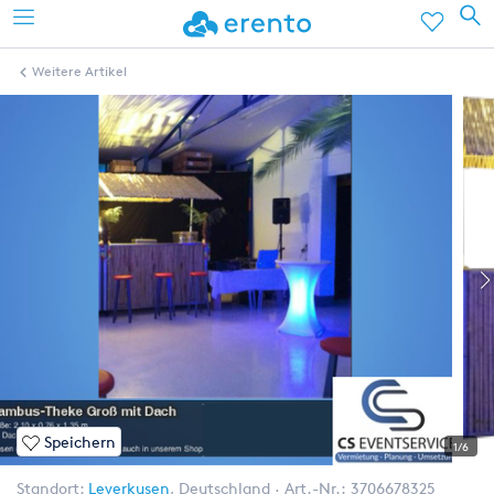
Weitere Artikel
Speichern
1/6
Standort:
Leverkusen
,
Deutschland
Art.-Nr.:
3706678325