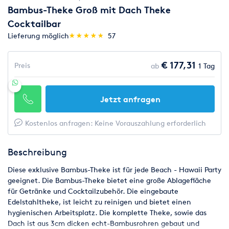
Bambus-Theke Groß mit Dach Theke
Cocktailbar
(*)
(*)
(*)
(*)
(*)
Lieferung möglich
★
★
★
★
★
★
★
★
★
★
57
€ 177,31
Preis
ab
1 Tag
Jetzt anfragen
Kostenlos anfragen: Keine Vorauszahlung erforderlich
Beschreibung
Diese exklusive Bambus-Theke ist für jede Beach - Hawaii Party
geeignet. Die Bambus-Theke bietet eine große Ablagefläche
für Getränke und Cocktailzubehör. Die eingebaute
Edelstahltheke, ist leicht zu reinigen und bietet einen
hygienischen Arbeitsplatz. Die komplette Theke, sowie das
Dach ist aus 3cm dicken echt-Bambusrohren gebaut und