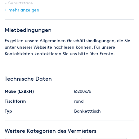
- Geburtstage
- Party
+ mehr anzeigen
- Bitte achten Sie bei Selbstabholung auf passende
Transportmöglichkeit
Mietbedingungen
- Bringen Sie bitte passende Transportdecken, zum Schutz
Es gelten unsere Allgemeinen Geschäftsbedingungen, die Sie
Ihres Fahrzeuges und des Mietmaterials mit
unter unserer Webseite nachlesen können. Für unsere
- Bringen Sie ensprechende Transportsicherungen wie z.B.
Kontaktdaten kontaktieren Sie uns bitte über Erento.
Spanngurte und Spanngummis mit
- Für das Verladen und Sichern des Mietmaterials ist der
Abholer verantwortlich
Technische Daten
Maße (LxBxH)
Ø200x76
Tischform
rund
Typ
Banketttisch
Weitere Kategorien des Vermieters