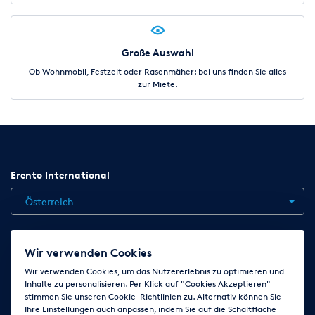
Große Auswahl
Ob Wohnmobil, Festzelt oder Rasenmäher: bei uns finden Sie alles
zur Miete.
Erento International
Österreich
Jobs
Kontakt
News
Hilfe
Datenschutzerklärung
Wir verwenden Cookies
AGB
Impressum
Cookie-Einstellungen ändern
Wir verwenden Cookies, um das Nutzererlebnis zu optimieren und
Inhalte zu personalisieren. Per Klick auf "Cookies Akzeptieren"
stimmen Sie unseren Cookie-Richtlinien zu. Alternativ können Sie
Ihre Einstellungen auch anpassen, indem Sie auf die Schaltfläche
Folge uns auf