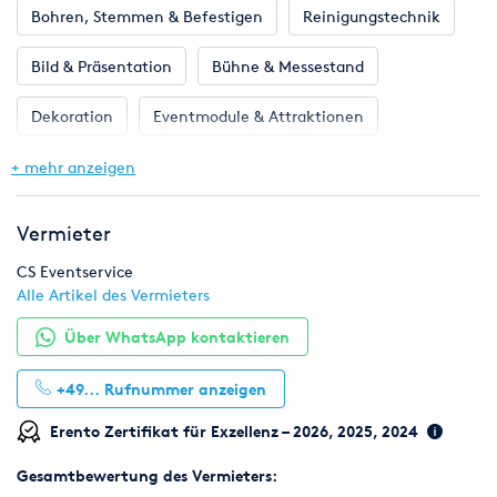
Bohren, Stemmen & Befestigen
Reinigungstechnik
Bild & Präsentation
Bühne & Messestand
Dekoration
Eventmodule & Attraktionen
Gastronomie & Bar
Geschirr, Gläser & Besteck
+ mehr anzeigen
Hochzeit
Klima & Heizen
Licht & Effekte
Vermieter
Möbel
Pflanzen
Toilette, WC & Dusche
CS Eventservice
Alle Artikel des Vermieters
Ton & Beschallung
Zelte & Zeltsysteme
Über WhatsApp kontaktieren
+49...
Rufnummer anzeigen
Erento Zertifikat für Exzellenz – 2026, 2025, 2024
Gesamtbewertung des Vermieters: