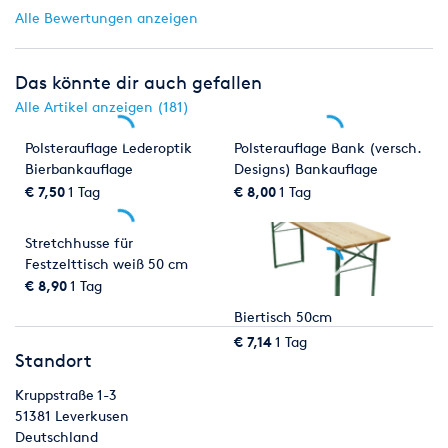
Alle Bewertungen anzeigen
Das könnte dir auch gefallen
Alle Artikel anzeigen (181)
Polsterauflage Lederoptik
Polsterauflage Bank (versch.
Bierbankauflage
Designs) Bankauflage
Bankhusse
€ 7,50
1 Tag
€ 8,00
1 Tag
Stretchhusse für
Festzelttisch weiß 50 cm
Biertischhusse
€ 8,90
1 Tag
Biertisch 50cm
€ 7,14
1 Tag
Standort
Kruppstraße 1-3
51381
Leverkusen
Deutschland