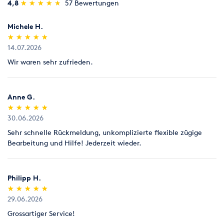
(*)
(*)
(*)
(*)
(*)
4,8
★
★
★
★
★
★
★
★
★
★
57 Bewertungen
Michele H.
(*)
(*)
(*)
(*)
(*)
★
★
★
★
★
★
★
★
★
★
14.07.2026
Wir waren sehr zufrieden.
Anne G.
(*)
(*)
(*)
(*)
(*)
★
★
★
★
★
★
★
★
★
★
30.06.2026
Sehr schnelle Rückmeldung, unkomplizierte flexible zügige
Bearbeitung und Hilfe! Jederzeit wieder.
Philipp H.
(*)
(*)
(*)
(*)
(*)
★
★
★
★
★
★
★
★
★
★
29.06.2026
Grossartiger Service!