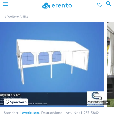
Weitere Artikel
Speichern
1/6
Standort:
Leverkusen
,
Deutschland
Art.-Nr.:
1128713842