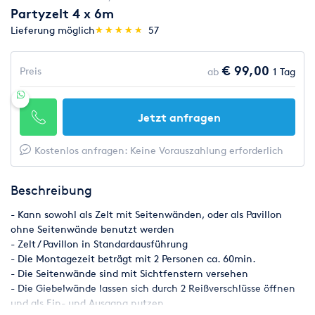
Partyzelt 4 x 6m
(*)
(*)
(*)
(*)
(*)
Lieferung möglich
★
★
★
★
★
★
★
★
★
★
57
€ 99,00
Preis
ab
1 Tag
Jetzt anfragen
Kostenlos anfragen: Keine Vorauszahlung erforderlich
Beschreibung
- Kann sowohl als Zelt mit Seitenwänden, oder als Pavillon
ohne Seitenwände benutzt werden
- Zelt / Pavillon in Standardausführung
- Die Montagezeit beträgt mit 2 Personen ca. 60min.
- Die Seitenwände sind mit Sichtfenstern versehen
- Die Giebelwände lassen sich durch 2 Reißverschlüsse öffnen
und als Ein- und Ausgang nutzen