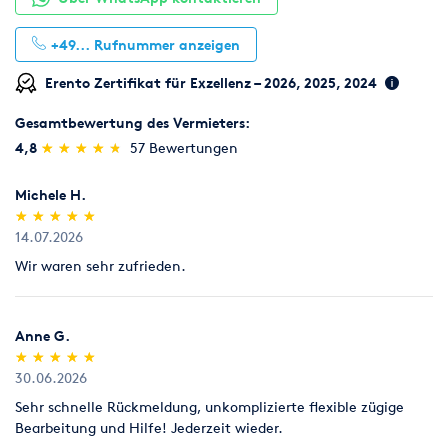
+49...
Rufnummer anzeigen
Erento Zertifikat für Exzellenz – 2026, 2025, 2024
Gesamtbewertung des Vermieters:
(*)
(*)
(*)
(*)
(*)
4,8
★
★
★
★
★
★
★
★
★
★
57 Bewertungen
Michele H.
(*)
(*)
(*)
(*)
(*)
★
★
★
★
★
★
★
★
★
★
14.07.2026
Wir waren sehr zufrieden.
Anne G.
(*)
(*)
(*)
(*)
(*)
★
★
★
★
★
★
★
★
★
★
30.06.2026
Sehr schnelle Rückmeldung, unkomplizierte flexible zügige
Bearbeitung und Hilfe! Jederzeit wieder.