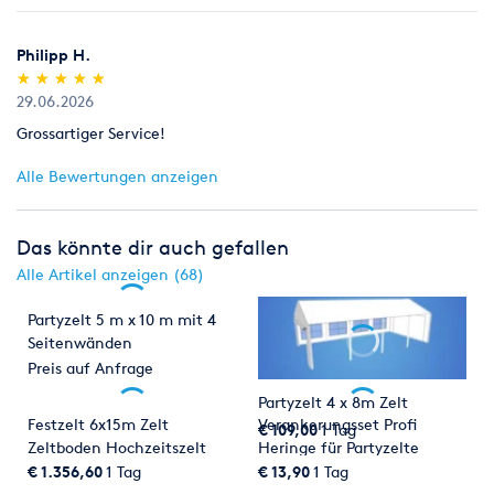
Philipp H.
(*)
(*)
(*)
(*)
(*)
★
★
★
★
★
★
★
★
★
★
29.06.2026
Grossartiger Service!
Alle Bewertungen anzeigen
Das könnte dir auch gefallen
Alle Artikel anzeigen (68)
Partyzelt 5 m x 10 m mit 4
Seitenwänden
Preis auf Anfrage
Partyzelt 4 x 8m Zelt
Festzelt 6x15m Zelt
Verankerungsset Profi
€ 109,00
1 Tag
Zeltboden Hochzeitszelt
Heringe für Partyzelte
Sturmsicherung
€ 1.356,60
1 Tag
€ 13,90
1 Tag