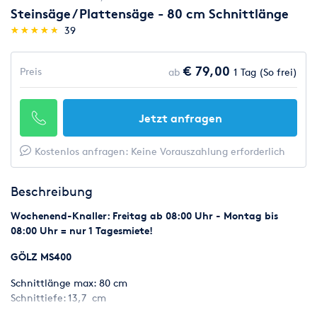
Steinsäge / Plattensäge - 80 cm Schnittlänge
(*)
(*)
(*)
(*)
(*)
★
★
★
★
★
★
★
★
★
★
39
€ 79,00
Preis
ab
1 Tag (So frei)
Jetzt anfragen
Kostenlos anfragen: Keine Vorauszahlung erforderlich
Beschreibung
Wochenend-Knaller: Freitag ab 08:00 Uhr - Montag bis
08:00 Uhr = nur 1 Tagesmiete!
GÖLZ MS400
Schnittlänge max: 80 cm
Schnittiefe: 13,7 cm
Blatt-Ø 400 mm