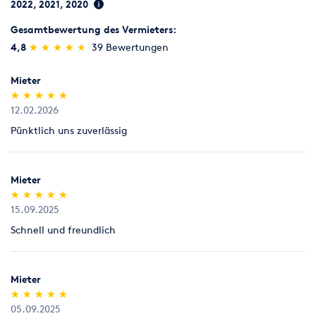
Rücknahme von Verbrauchsmaterial
2022, 2021, 2020
Verbrauchsmaterial (z.B. Schleifpapiere für Parkettschleifer),
Sägen, Hobeln & Schleifen
Schweißen & Löten
Gesamtbewertung des Vermieters:
das nicht benutzt worden ist, nehmen wir innerhalb von 7
(*)
(*)
(*)
(*)
(*)
4,8
★
★
★
★
★
★
★
★
★
★
39 Bewertungen
Tagen zum Verkaufspreis zurück, Parkettlacke jedoch nur
Umziehen
Werkstatt
ungeöffnet (kein Anbruch).
Mieter
Legitimation
(*)
(*)
(*)
(*)
(*)
★
★
★
★
★
★
★
★
★
★
Als Neukunde bitten wir Sie einen gültigen amtlichen
12.02.2026
Lichtbildausweis mit Adressangabe vorzulegen
Pünktlich uns zuverlässig
(Personalausweis).
Mieter
(*)
(*)
(*)
(*)
(*)
★
★
★
★
★
★
★
★
★
★
15.09.2025
Schnell und freundlich
Mieter
(*)
(*)
(*)
(*)
(*)
★
★
★
★
★
★
★
★
★
★
05.09.2025