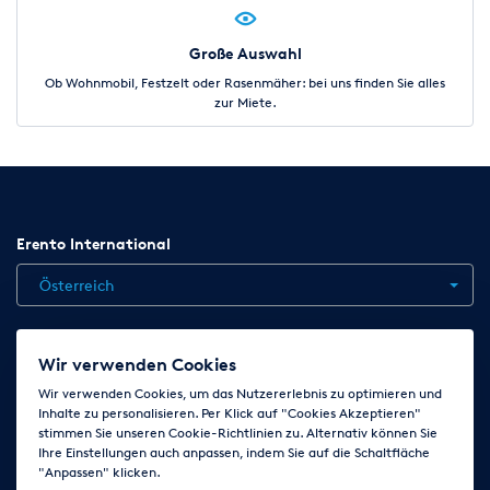
Große Auswahl
Ob Wohnmobil, Festzelt oder Rasenmäher: bei uns finden Sie alles
zur Miete.
Erento International
Österreich
Jobs
Kontakt
News
Hilfe
Datenschutzerklärung
Wir verwenden Cookies
AGB
Impressum
Cookie-Einstellungen ändern
Wir verwenden Cookies, um das Nutzererlebnis zu optimieren und
Inhalte zu personalisieren. Per Klick auf "Cookies Akzeptieren"
stimmen Sie unseren Cookie-Richtlinien zu. Alternativ können Sie
Ihre Einstellungen auch anpassen, indem Sie auf die Schaltfläche
Folge uns auf
"Anpassen" klicken.