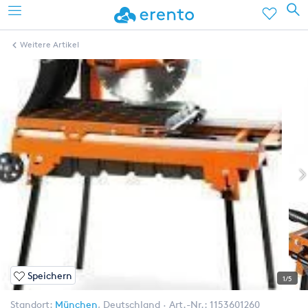
Weitere Artikel
Speichern
1/5
Standort:
München
,
Deutschland
Art.-Nr.:
1153601260