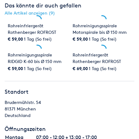
Das könnte dir auch gefallen
Alle Artikel anzeigen (9)
Rohreinfriergerät
Rohrreinigungsspirale
Rothenberger ROFROST
Motorspirale bis Ø 150 mm
TURBO bis 1 1/4"
€ 59,00
1 Tag (So frei)
€ 59,00
1 Tag (So frei)
Rohrreinigungsspirale
Rohreinfriergerät
RIDGID K-60 bis Ø 150 mm
Rothenberger ROFROST
TURBO II
€ 59,00
1 Tag (So frei)
€ 69,00
1 Tag (So frei)
Standort
Brudermühlstr. 54
81371
München
Deutschland
Öffnungszeiten
Montag
07:00 - 12:00 + 13:00 - 17:00