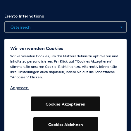
Erento International
Österreich
Jobs
Kontakt
News
Hilfe
Datenschutzerklärung
Wir verwenden Cookies
AGB
Impressum
Cookie-Einstellungen ändern
Wir verwenden Cookies, um das Nutzererlebnis zu optimieren und
Inhalte zu personalisieren. Per Klick auf "Cookies Akzeptieren"
stimmen Sie unseren Cookie-Richtlinien zu. Alternativ können Sie
Ihre Einstellungen auch anpassen, indem Sie auf die Schaltfläche
Folge uns auf
"Anpassen" klicken.
Anpassen
Cookies Akzeptieren
© 2003 - 2026 Erento Campanda GmbH - Alle Rechte
vorbehalten
Ausgewiesene Marken gehören den jeweiligen Eigentümern.
Cookies Ablehnen