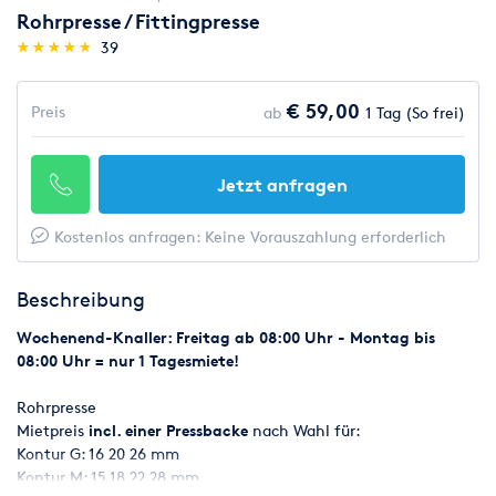
Rohrpresse / Fittingpresse
(*)
(*)
(*)
(*)
(*)
★
★
★
★
★
★
★
★
★
★
39
€ 59,00
Preis
ab
1 Tag (So frei)
Jetzt anfragen
Kostenlos anfragen: Keine Vorauszahlung erforderlich
Beschreibung
Wochenend-Knaller: Freitag ab 08:00 Uhr - Montag bis
08:00 Uhr = nur 1 Tagesmiete!
Rohrpresse
Mietpreis
incl. einer Pressbacke
nach Wahl für:
Kontur G: 16 20 26 mm
Kontur M: 15 18 22 28 mm