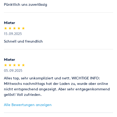
Rücknahme von Verbrauchsmaterial
Pünktlich uns zuverlässig
Verbrauchsmaterial (z.B. Schleifpapiere für Parkettschleifer),
das nicht benutzt worden ist, nehmen wir innerhalb von 7
Tagen zum Verkaufspreis zurück, Parkettlacke jedoch nur
Mieter
ungeöffnet (kein Anbruch).
(*)
(*)
(*)
(*)
(*)
★
★
★
★
★
★
★
★
★
★
15.09.2025
Legitimation
Als Neukunde bitten wir Sie einen gültigen amtlichen
Schnell und freundlich
Lichtbildausweis mit Adressangabe vorzulegen
(Personalausweis).
Mieter
(*)
(*)
(*)
(*)
(*)
★
★
★
★
★
★
★
★
★
★
05.09.2025
Alles top, sehr unkompliziert und nett. WICHTIGE INFO:
Mittwochs nachmittags hat der Laden zu, wurde aber online
nicht entsprechend angezeigt. Aber sehr entgegenkommend
gelöst! Voll zufrieden.
Alle Bewertungen anzeigen