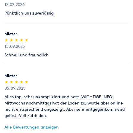
12.02.2026
Rücknahme von Verbrauchsmaterial
Pünktlich uns zuverlässig
Verbrauchsmaterial (z.B. Schleifpapiere für Parkettschleifer),
das nicht benutzt worden ist, nehmen wir innerhalb von 7
Tagen zum Verkaufspreis zurück, Parkettlacke jedoch nur
Mieter
ungeöffnet (kein Anbruch).
(*)
(*)
(*)
(*)
(*)
★
★
★
★
★
★
★
★
★
★
15.09.2025
Legitimation
Als Neukunde bitten wir Sie einen gültigen amtlichen
Schnell und freundlich
Lichtbildausweis mit Adressangabe vorzulegen
(Personalausweis).
Mieter
(*)
(*)
(*)
(*)
(*)
★
★
★
★
★
★
★
★
★
★
05.09.2025
Alles top, sehr unkompliziert und nett. WICHTIGE INFO:
Mittwochs nachmittags hat der Laden zu, wurde aber online
nicht entsprechend angezeigt. Aber sehr entgegenkommend
gelöst! Voll zufrieden.
Alle Bewertungen anzeigen