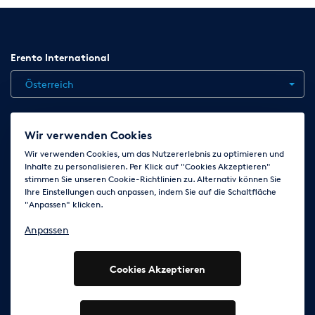
Erento International
Österreich
Jobs
Kontakt
News
Hilfe
Datenschutzerklärung
Wir verwenden Cookies
AGB
Impressum
Cookie-Einstellungen ändern
Wir verwenden Cookies, um das Nutzererlebnis zu optimieren und
Inhalte zu personalisieren. Per Klick auf "Cookies Akzeptieren"
stimmen Sie unseren Cookie-Richtlinien zu. Alternativ können Sie
Ihre Einstellungen auch anpassen, indem Sie auf die Schaltfläche
Folge uns auf
"Anpassen" klicken.
Anpassen
Cookies Akzeptieren
© 2003 - 2026 Erento Campanda GmbH - Alle Rechte
vorbehalten
Ausgewiesene Marken gehören den jeweiligen Eigentümern.