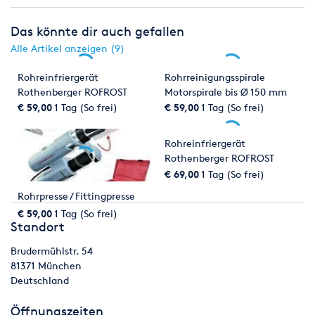
Das könnte dir auch gefallen
Alle Artikel anzeigen (9)
Rohreinfriergerät
Rohrreinigungsspirale
Rothenberger ROFROST
Motorspirale bis Ø 150 mm
TURBO bis 1 1/4"
€ 59,00
1 Tag (So frei)
€ 59,00
1 Tag (So frei)
Rohreinfriergerät
Rothenberger ROFROST
TURBO II
€ 69,00
1 Tag (So frei)
Rohrpresse / Fittingpresse
€ 59,00
1 Tag (So frei)
Standort
Brudermühlstr. 54
81371
München
Deutschland
Öffnungszeiten