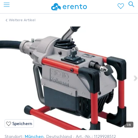
Weitere Artikel
Speichern
1/8
Standort:
München
,
Deutschland
Art.-Nr.:
1129928512