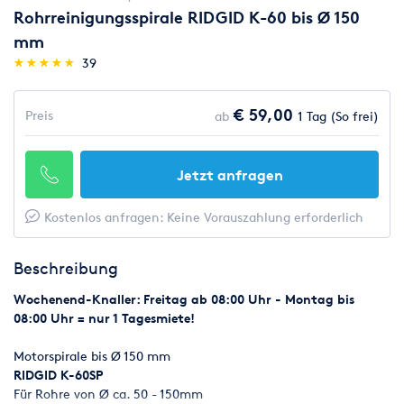
Rohrreinigungsspirale RIDGID K-60 bis Ø 150
mm
(*)
(*)
(*)
(*)
(*)
★
★
★
★
★
★
★
★
★
★
39
€ 59,00
Preis
ab
1 Tag (So frei)
Jetzt anfragen
Kostenlos anfragen: Keine Vorauszahlung erforderlich
Beschreibung
Wochenend-Knaller: Freitag ab 08:00 Uhr - Montag bis
08:00 Uhr = nur 1 Tagesmiete!
Motorspirale bis Ø 150 mm
RIDGID K-60SP
Für Rohre von Ø ca. 50 - 150mm