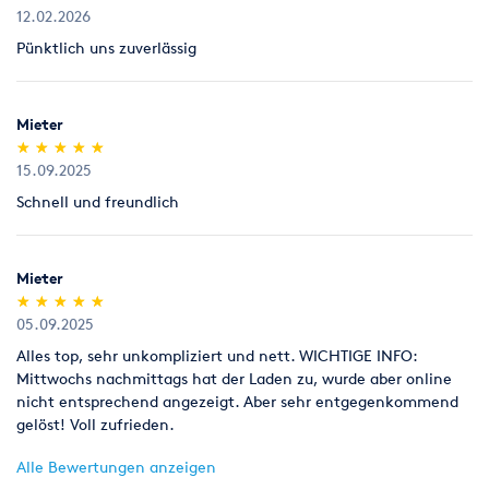
ungeöffnet (kein Anbruch).
12.02.2026
Pünktlich uns zuverlässig
Legitimation
Als Neukunde bitten wir Sie einen gültigen amtlichen
Lichtbildausweis mit Adressangabe vorzulegen
Mieter
(Personalausweis).
(*)
(*)
(*)
(*)
(*)
★
★
★
★
★
★
★
★
★
★
15.09.2025
Schnell und freundlich
Mieter
(*)
(*)
(*)
(*)
(*)
★
★
★
★
★
★
★
★
★
★
05.09.2025
Alles top, sehr unkompliziert und nett. WICHTIGE INFO:
Mittwochs nachmittags hat der Laden zu, wurde aber online
nicht entsprechend angezeigt. Aber sehr entgegenkommend
gelöst! Voll zufrieden.
Alle Bewertungen anzeigen