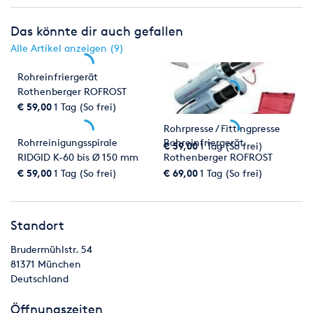
Das könnte dir auch gefallen
Alle Artikel anzeigen (9)
Rohreinfriergerät
Rothenberger ROFROST
TURBO bis 1 1/4"
€ 59,00
1 Tag (So frei)
Rohrpresse / Fittingpresse
Rohrreinigungsspirale
Rohreinfriergerät
€ 59,00
1 Tag (So frei)
RIDGID K-60 bis Ø 150 mm
Rothenberger ROFROST
TURBO II
€ 59,00
1 Tag (So frei)
€ 69,00
1 Tag (So frei)
Standort
Brudermühlstr. 54
81371
München
Deutschland
Öffnungszeiten