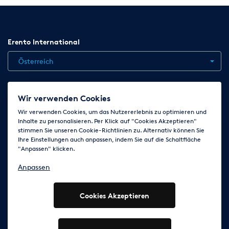
Erento International
Österreich
Jobs
Kontakt
News
Hilfe
Datenschutzerklärung
Wir verwenden Cookies
AGB
Impressum
Cookie-Einstellungen ändern
Wir verwenden Cookies, um das Nutzererlebnis zu optimieren und
Inhalte zu personalisieren. Per Klick auf "Cookies Akzeptieren"
stimmen Sie unseren Cookie-Richtlinien zu. Alternativ können Sie
Ihre Einstellungen auch anpassen, indem Sie auf die Schaltfläche
Folge uns auf
"Anpassen" klicken.
Anpassen
Cookies Akzeptieren
© 2003 - 2026 Erento Campanda GmbH - Alle Rechte
vorbehalten
Ausgewiesene Marken gehören den jeweiligen Eigentümern.