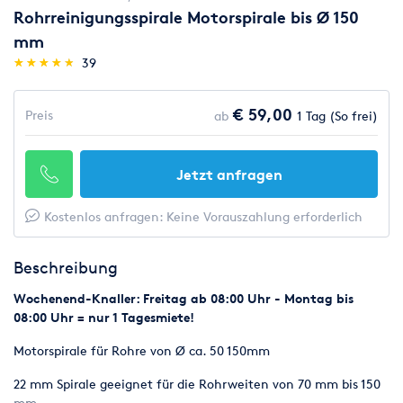
Rohrreinigungsspirale Motorspirale bis Ø 150
mm
(*)
(*)
(*)
(*)
(*)
★
★
★
★
★
★
★
★
★
★
39
€ 59,00
Preis
ab
1 Tag (So frei)
Jetzt anfragen
Kostenlos anfragen: Keine Vorauszahlung erforderlich
Beschreibung
Wochenend-Knaller: Freitag ab 08:00 Uhr - Montag bis
08:00 Uhr = nur 1 Tagesmiete!
Motorspirale für Rohre von Ø ca. 50 150mm
22 mm Spirale geeignet für die Rohrweiten von 70 mm bis 150
mm