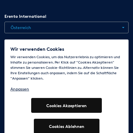
Erento International
Österreich
Jobs
Kontakt
News
Hilfe
Datenschutzerklärung
Wir verwenden Cookies
AGB
Impressum
Cookie-Einstellungen ändern
Wir verwenden Cookies, um das Nutzererlebnis zu optimieren und
Inhalte zu personalisieren. Per Klick auf "Cookies Akzeptieren"
stimmen Sie unseren Cookie-Richtlinien zu. Alternativ können Sie
Ihre Einstellungen auch anpassen, indem Sie auf die Schaltfläche
Folge uns auf
"Anpassen" klicken.
Anpassen
Cookies Akzeptieren
© 2003 - 2026 Erento Campanda GmbH - Alle Rechte
vorbehalten
Ausgewiesene Marken gehören den jeweiligen Eigentümern.
Cookies Ablehnen