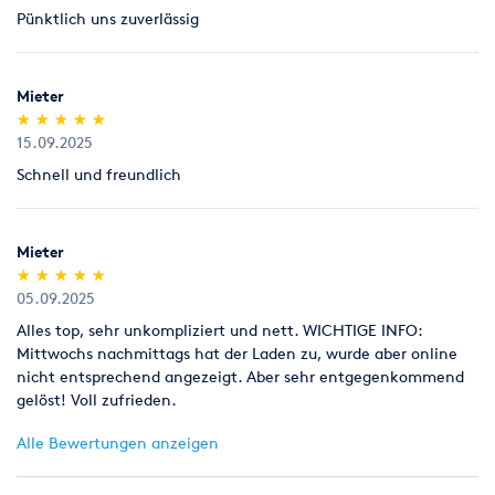
Pünktlich uns zuverlässig
Legitimation
Als Neukunde bitten wir Sie einen gültigen amtlichen
Lichtbildausweis mit Adressangabe vorzulegen
Mieter
(Personalausweis).
(*)
(*)
(*)
(*)
(*)
★
★
★
★
★
★
★
★
★
★
15.09.2025
Schnell und freundlich
Mieter
(*)
(*)
(*)
(*)
(*)
★
★
★
★
★
★
★
★
★
★
05.09.2025
Alles top, sehr unkompliziert und nett. WICHTIGE INFO:
Mittwochs nachmittags hat der Laden zu, wurde aber online
nicht entsprechend angezeigt. Aber sehr entgegenkommend
gelöst! Voll zufrieden.
Alle Bewertungen anzeigen