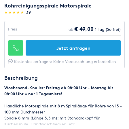
Rohrreinigungsspirale Motorspirale
(*)
(*)
(*)
(*)
(*)
★
★
★
★
★
★
★
★
★
★
39
€ 49,00
Preis
ab
1 Tag (So frei)
Jetzt anfragen
Kostenlos anfragen: Keine Vorauszahlung erforderlich
Beschreibung
Wochenend-Knaller: Freitag ab 08:00 Uhr - Montag bis
08:00 Uhr = nur 1 Tagesmiete!
Handliche Motorspirale mit 8 m Spirallänge für Rohre von 15 -
100 mm Durchmesser
Spirale 8 mm (Länge 5,5 m): mit Standardkopf für
Küchenspüle, Handwaschbecken, etc.