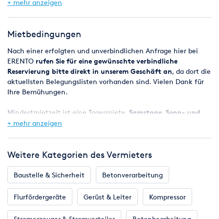
+ mehr anzeigen
Spirale 16 mm (Länge 11,5 m): mit verschiedenen Spiralköpfen
für Rohre ab 75 mm
Mietbedingungen
Nach einer erfolgten und unverbindlichen Anfrage hier bei
ERENTO
rufen Sie für eine gewünschte verbindliche
Reservierung bitte direkt in unserem Geschäft an
, da dort die
aktuellsten Belegungslisten vorhanden sind. Vielen Dank für
Ihre Bemühungen.
Mindestmietzeit ist eine Tagesmiete,
Samstage, Sonn- und
Feiertage sind mietfrei
, das Wochenende (Freitag ab 08:00 Uhr
+ mehr anzeigen
- Montag 08:00 Uhr) gilt also als ein Miettag.
Bei Reservierungen werden die Geräte in der Regel ab 8.00 Uhr
Weitere Kategorien des Vermieters
bereitgestellt, der Miettag endet spätestens am nächsten
Werktag um 8.00 Uhr.
Baustelle & Sicherheit
Betonverarbeitung
Eine Verfügbarkeitsgarantie kann jedoch nicht zugesagt
Flurfördergeräte
Gerüst & Leiter
Kompressor
werden, da es vorkommen kann, dass zugesagte Maschinen
z.B. durch einen Defekt kurzfristig nicht zur Verfügung stehen.
Stromerzeuger & Stromverteiler
Betonbearbeitung