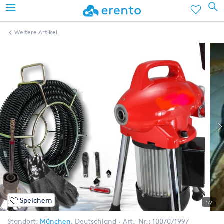
Weitere Artikel
Speichern
1/7
Standort:
München
,
Deutschland
Art.-Nr.:
1007071997