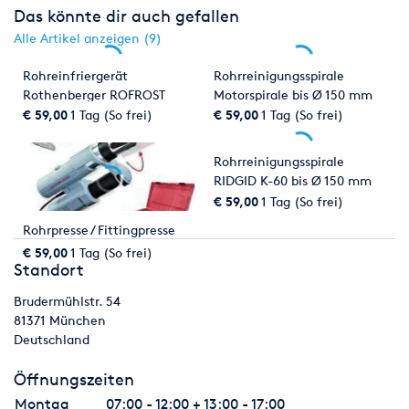
Das könnte dir auch gefallen
Alle Artikel anzeigen (9)
Rohreinfriergerät
Rohrreinigungsspirale
Rothenberger ROFROST
Motorspirale bis Ø 150 mm
TURBO bis 1 1/4"
€ 59,00
1 Tag (So frei)
€ 59,00
1 Tag (So frei)
Rohrreinigungsspirale
RIDGID K-60 bis Ø 150 mm
€ 59,00
1 Tag (So frei)
Rohrpresse / Fittingpresse
€ 59,00
1 Tag (So frei)
Standort
Brudermühlstr. 54
81371
München
Deutschland
Öffnungszeiten
Montag
07:00 - 12:00 + 13:00 - 17:00